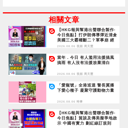
相關文章
【HKG報與幫港出聲聯合製作‧
今日焦點】打伊朗傳導彈近清倉
美國三大霸權斷二？軍事崩 經
濟損
2026.08.06 視頻
周天慧
當年．今日 有人濫用法援搞風
搞雨 有人沒有法援放棄清白
2026.08.06 視頻
周天慧
「愛寵號」全港巡迴 警長冀播
下愛心種子 凝聚守護動物力量
2026.08.06 時事
【HKG報與幫港出聲聯合製作‧
今日焦點】貿談及傳美擬爭地啟
示 中國有實力 劃紅線訂規則