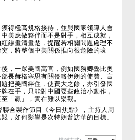
，獲得極高規格接待，並與國家領導人會
，中美應做夥伴而不是對手，相互成就，
的紅線畫清畫楚，提醒若相關問題處理不
衝突，將整個中美關係推向很危險的境
前後，一眾美國高官，例如國務卿魯比奧
爭部長赫格塞思有關侵略伊朗的使費、言
問題把美國絆住，使費大之餘，亦引發國
好牌在手，只能對中國耍些政治小動作，
甚至「贏」，實在難以樂觀。
聲聯合製作節目《今日焦點》，主持人周
維艱，如何影響是次特朗普訪華的目標。