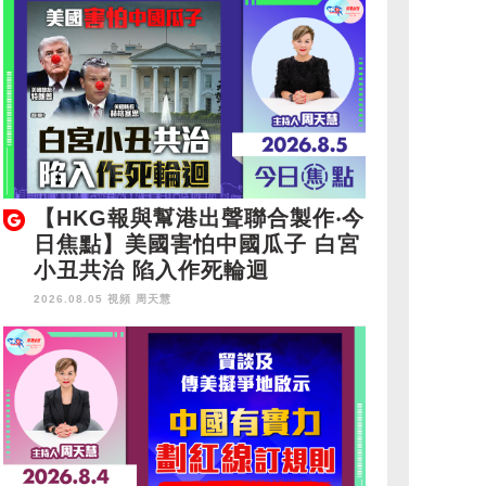
【HKG報與幫港出聲聯合製作‧今
日焦點】美國害怕中國瓜子 白宮
小丑共治 陷入作死輪迴
2026.08.05 視頻
周天慧