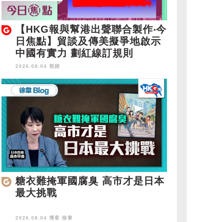
【HKG報與幫港出聲聯合製作‧今
日焦點】貿談及傳美擬爭地啟示
中國有實力 劃紅線訂規則
2026.08.04 視頻
糖衣難掩軍國腐臭 高市才是日本
最大挑戰
2026.08.04 博客
徐韋