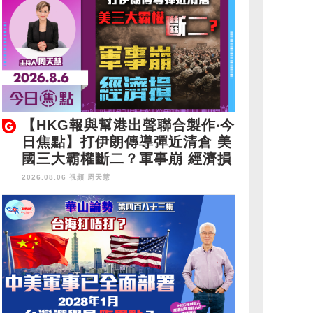
【HKG報與幫港出聲聯合製作‧今
日焦點】打伊朗傳導彈近清倉 美
國三大霸權斷二？軍事崩 經濟損
2026.08.06 視頻
周天慧