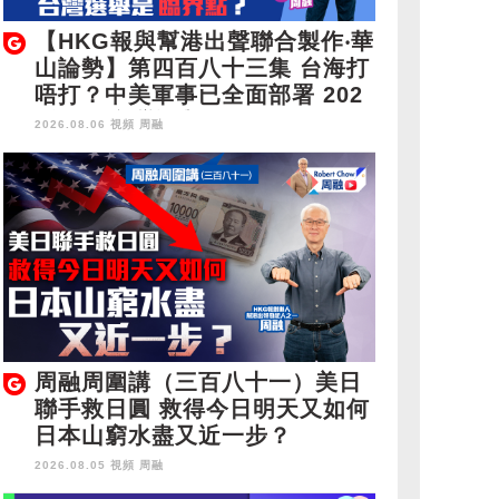
【HKG報與幫港出聲聯合製作‧華
山論勢】第四百八十三集 台海打
唔打？中美軍事已全面部署 202
8年1月台灣選舉是臨界點？
2026.08.06 視頻
周融
周融周圍講（三百八十一）美日
聯手救日圓 救得今日明天又如何
日本山窮水盡又近一步？
2026.08.05 視頻
周融