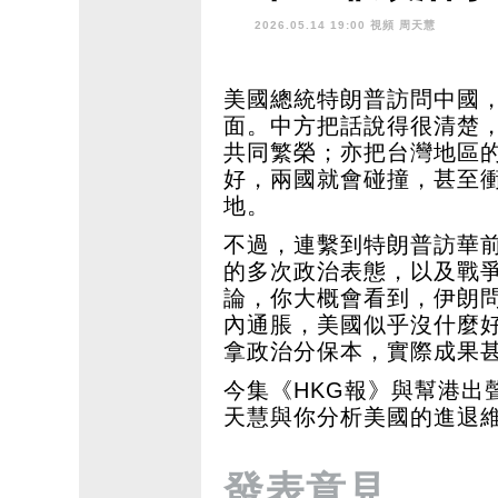
2026.05.14 19:00 視頻
周天慧
美國總統特朗普訪問中國
面。中方把話說得很清楚
共同繁榮；亦把台灣地區
好，兩國就會碰撞，甚至
地。
不過，連繫到特朗普訪華
的多次政治表態，以及戰
論，你大概會看到，伊朗
內通脹，美國似乎沒什麼
拿政治分保本，實際成果
今集《HKG報》與幫港出
天慧與你分析美國的進退
發表意見