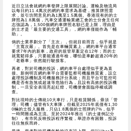
近日立法會就網約車發牌上限展開討論。運輸及物流局
以每日約11.4萬次的網約車需求為基礎，推算牌照需
求，並引坊間意見約為1萬至1.5萬個。香港現有的的士
牌照為1.8萬個，汽車交通運輸業總工會的士分會主任何
志強認為，1,500個網約車牌照名額已是上限，理由是
的士才是「最主要的交通工具」，網約車僅能作為「輔
助」。
倘的士業界劃分了「主次」，但就目前而言，似乎就是
「主寬次嚴」。首先是在車輛質素上，網約車平台通常
要求7年內的新車，政府的規管草案定在12年；而的士
就寬鬆得多，只要能通過年檢，哪怕是車齡超過20年的
「老爺車」依然能行駛接客。
再者，對於司機的投訴，網約車平台處理似乎更為直
接。新例明言網約車平台需要監察司機服務質素，設立
處理投訴機制及司機服務評分系統；而且平台可監控司
機是否有急煞或超速等危險行為，且設有高效的投訴機
制，一旦安全表現亮起紅燈，司機便會面臨停權或調
查。
對比現時的士傳統10大車行，只是租賃關係，毋須「管
理」司機；儘管有5大車隊，但截至2025年底僅有1,30
0輛的士投入服務，只佔1.8萬個的士照牌約7%，似乎
一時間難成為主流。至於2024年推出《的士違例記分
制》，有市民反映投訴程序繁複，舉證亦有困難，投訴
往往無疾而終。