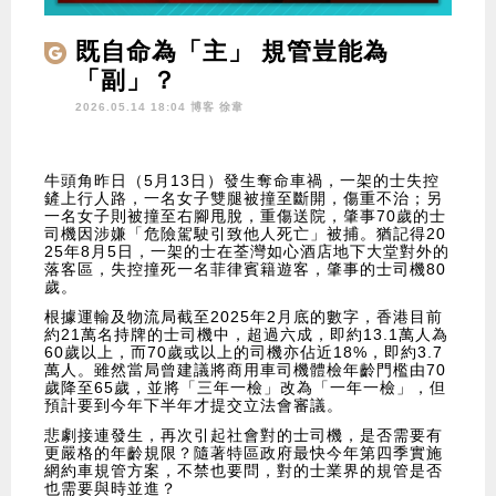
既自命為「主」 規管豈能為
「副」？
2026.05.14 18:04 博客
徐韋
牛頭角昨日（5月13日）發生奪命車禍，一架的士失控
鏟上行人路，一名女子雙腿被撞至斷開，傷重不治；另
一名女子則被撞至右腳甩脫，重傷送院，肇事70歲的士
司機因涉嫌「危險駕駛引致他人死亡」被捕。猶記得20
25年8月5日，一架的士在荃灣如心酒店地下大堂對外的
落客區，失控撞死一名菲律賓籍遊客，肇事的士司機80
歲。
根據運輸及物流局截至2025年2月底的數字，香港目前
約21萬名持牌的士司機中，超過六成，即約13.1萬人為
60歲以上，而70歲或以上的司機亦佔近18%，即約3.7
萬人。雖然當局曾建議將商用車司機體檢年齡門檻由70
歲降至65歲，並將「三年一檢」改為「一年一檢」，但
預計要到今年下半年才提交立法會審議。
悲劇接連發生，再次引起社會對的士司機，是否需要有
更嚴格的年齡規限？隨著特區政府最快今年第四季實施
網約車規管方案，不禁也要問，對的士業界的規管是否
也需要與時並進？