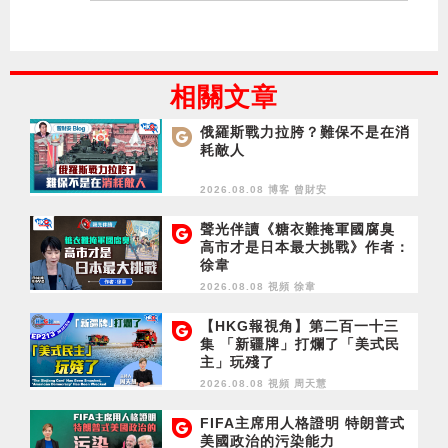
相關文章
俄羅斯戰力拉胯？難保不是在消
耗敵人
2026.08.08 博客
曾財安
聲光伴讀《糖衣難掩軍國腐臭
高市才是日本最大挑戰》作者：
徐韋
2026.08.08 視頻
徐韋
【HKG報視角】第二百一十三
集 「新疆牌」打爛了「美式民
主」玩殘了
2026.08.08 視頻
周天慧
FIFA主席用人格證明 特朗普式
美國政治的污染能力