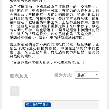
定在暗罵被美國給賣了。
為了打破僵局，中國就成為了這場戰爭的「交匯點」。
對伊朗而言，中國是唯一可靠且有定力的合作對象；對
美國而言，中國是唯一具備足夠影響力、能讓伊朗回到
談判桌的橋樑。阿拉格齊有一番話非常值得玩味，他希
望中國在「戰後重構中東架構」上發揮重要作用。說白
了，這就是希望讓中國來重新定調未來中東秩序，創造
出全新的平衡。這也驗證了中國長期經營中伊關係的眼
光。過去的「戰略投資」如今已轉化為「戰略資產」，
伊朗越有價值，中國在中東的話語權就越穩固。
當這對宿敵的目光不約而同地投向北京，所反映的，正
是全球政治重心的悄然移動。中國在這場博弈中的收
穫，並非來自主動爭霸，而是憑藉實力與信譽，使局勢
自然向其傾斜。
（文章純屬作者個人意見，不代表本報立場。）
排列方式:
發表意見