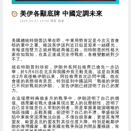
美伊各顯底牌 中國定調未來
2026.05.07 14:50 博客
徐韋
美國總統特朗普訪華在即，中東局勢肯定是今次元首會
晤的重中之重。雖說美伊談判近日似是迎來一絲曙光，
有報道指雙方正就終戰磋商備忘錄，但特朗普的性格大
家你知我知，在真正達成完全停戰前，各種變數絕對少
不了。
就在特朗普到埗前，伊朗外長阿拉格齊已搶先一步訪
華，於5月6日在北京與我國外長王毅見面。這是自美國
在2月底侵略伊朗以來，阿拉格齊首次訪問中國。他在
會後的表態很有意思，特別提到中國認同「戰後的伊朗
已不同於戰前的伊朗」，宣告伊朗已經證明了自己的實
力。
在這場歷時兩個多月的戰爭中，伊朗證明了自己的價
值。德黑蘭在戰火邊緣展現出驚人的抗壓韌性，證明了
自己並非隨意任人宰割的弱者，而是掌握著能源咽喉的
地區強國；反觀美國，卻證明了自己的不濟。華盛頓深
陷中東衝突泥潭無法自拔，不僅自損形象，更使其海灣
盟友、歐盟及北約盟友對其信任度大降。特別是毗鄰伊
朗的海灣國家，看著美國在戰爭與談判間反覆橫跳，肯