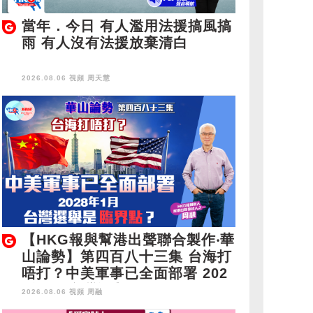
當年．今日 有人濫用法援搞風搞
雨 有人沒有法援放棄清白
2026.08.06 視頻
周天慧
【HKG報與幫港出聲聯合製作‧華
山論勢】第四百八十三集 台海打
唔打？中美軍事已全面部署 202
8年1月台灣選舉是臨界點？
2026.08.06 視頻
周融