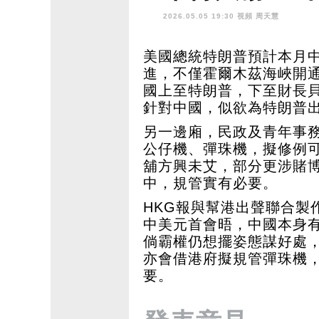
擬規管彈珠機
2026.05.05 19:30 視頻
周天慧
美國總統特朗普預計本月
進，不僅霍爾木茲海峽開
國上至特朗普，下至財長
針對中國，似欲為特朗普
另一邊廂，民政及青年事
公仔機、彈珠機，擬修例
舖方興未艾，部分更涉賭
中，規管實有必要。
HKG報與幫港出聲聯合製
中美元首會晤，中國本身
倘霸權仍想擺姿態謀好處，
亦會借港府擬規管彈珠機
要。