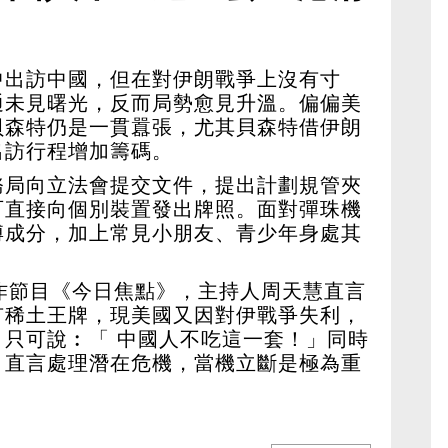
 當機立斷極重要
中出訪中國，但在對伊朗戰爭上沒有寸
通未見曙光，反而局勢愈見升溫。偏偏美
貝森特仍是一貫囂張，尤其貝森特借伊朗
出訪行程增加籌碼。
務局向立法會提交文件，提出計劃規管夾
可直接向個別裝置發出牌照。面對彈珠機
博成分，加上常見小朋友、青少年身處其
作節目《今日焦點》，主持人周天慧直言
有稀土王牌，現美國又因對伊戰爭失利，
只可說︰「 中國人不吃這一套！」同時
，直言處理潛在危機，當機立斷是極為重