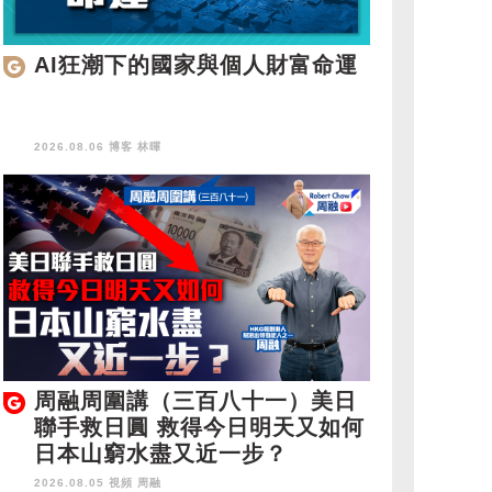
AI狂潮下的國家與個人財富命運
2026.08.06 博客
林暉
周融周圍講（三百八十一）美日
聯手救日圓 救得今日明天又如何
日本山窮水盡又近一步？
2026.08.05 視頻
周融