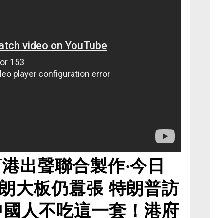
幫港出聲聯合製作‧今日
朗大板仍囂張 特朗普訪
中國人不吃這一套！港府