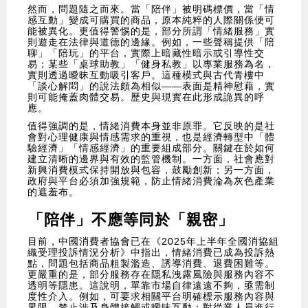
然而，問題隨之而來。當「陪伴」被明碼標價，當「情
感互動」變成可購買的商品，原本純粹的人際關係便可
能被異化。更值得警惕的是，部分所謂「情緒服務」實
則遊走在法律與道德的邊緣。例如，一些聲稱提供「陪
聊」「陪玩」的平台，實際上暗藏性暗示或引導性交
易；某些「桌球助教」「健身私教」以專業服務為名，
實則透過曖昧互動吸引客戶。這種模式與古代青樓中
「談心解悶」的說法頗為相似——表面是精神慰藉，實
則可能掩蓋肉體交易。歷史與現實在此形成詭異的呼
應。
值得強調的是，情緒消費本身並非原罪。它反映的是社
會對心理健康與情感需求的重視，也是經濟轉型中「體
驗經濟」「情感經濟」的重要組成部分。關鍵在於如何
建立清晰的邊界與有效的監管機制。一方面，社會應對
新興消費模式保持開放與包容，鼓勵創新；另一方面，
政府與平台必須加強規範，防止情緒消費淪為灰色產業
的遮羞布。
「陪伴」不應等同於「親密」
目前，中國消費者協會已在《2025年上半年全國消協組
織受理投訴情況分析》中指出，情緒消費已成為投訴熱
點，問題包括商品粗製濫造、誘導消費、退費困難等。
更嚴重的是，部分服務存在隱私洩露風險與服務內容不
透明等隱患。這說明，單靠市場自律遠遠不夠，亟需制
度性介入。例如，可要求相關平台明確標示服務內容與
界限，禁止涉及身體接觸或曖昧互動；對從業人員進行