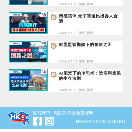
2026.07.16 博客
林暉
情感陪伴 元宇宙遠比機器人合
適
2026.07.08 博客
林暉
歐盟監管枷鎖下的創新之困
2026.07.02 博客
林暉
AI浪潮下的冷思考：造浪與逐浪
的生存法則
2026.06.25 博客
林暉
關於我們
私隱政策及免責聲明
HKGPAO.COM LIMITED