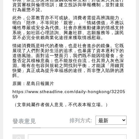
資質審核與倫理培訓；建立投訴與舉報機制，並對違規
行為嚴懲不貸。
此外，公眾教育亦不可或缺。消費者需提高辨識能力，
明白「陪伴」不等同於「親密」，「情緒價值」不應以
犧牲尊嚴或安全為代價。社會亦應推動健康的情感支持
系統，如社區心理諮詢、興趣社群、志願服務等，讓民
眾不必完全依賴商業化途徑來獲取情感慰藉。
情緒消費既是時代的產物，也是社會進步的鏡像。它既
展現了人們對美好生活的追求，也暴露了資本逐利下的
道德風險。面對這一雙面刃，我們既不能因噎廢食，全
盤否定其積極意義；也不能放任自流，任其滑入灰色深
淵。唯有在包容與規範之間找到平衡，才能讓「用錢買
快樂」真正成為提升幸福感的途徑，而非墮入陷阱的誘
餌。
原圖：星島日報圖片
https://www.stheadline.com/daily-hongkong/32205
59
（文章純屬作者個人意見，不代表本報立場。）
排列方式:
發表意見