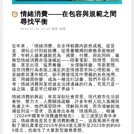
情緒消費——在包容與規範之間
尋找平衡
2026.01.26 12:49 博客
林暉
近年來，「情緒消費」在全球範圍內蔚然成風。從盲
盒、潮玩公仔到娃娃機，從香薰蠟燭到療癒系寵物經
濟，年輕人越來越願意為「感覺」付費。與此同時，服
務型情緒消費亦迅速崛起——陪看電影、陪滑雪、陪吃
飯，甚至出現「猛男餐廳」「女僕咖啡廳」等新業態。
這些消費行為表面上滿足的是情感需求與心理慰藉，但
若細察其運作模式，卻不難發現其中潛藏的灰色地帶。
當「用錢買快樂」成為一種流行語彙，我們不得不思
考：情緒消費與某些遊走法律邊緣的行為，究竟只是一
線之隔，還是早已模糊了界線？
情緒消費的興起，有其深刻社會背景。現代都市生活節
奏快、壓力大，人際關係疏離，許多年輕人陷入孤獨與
焦慮之中。他們渴望陪伴、理解與共鳴，而市場敏銳地
捕捉到這一需求，迅速推出各種「情感商品」。根據
《2024中國青年消費趨勢報告》，近三成受訪青年承
認，情緒價值是其主要消費動機之一。這股風潮不僅推
動了潮玩產業從2015年的63億元躍升至2023年的約60
0億元，也催生了大量新型服務業態。