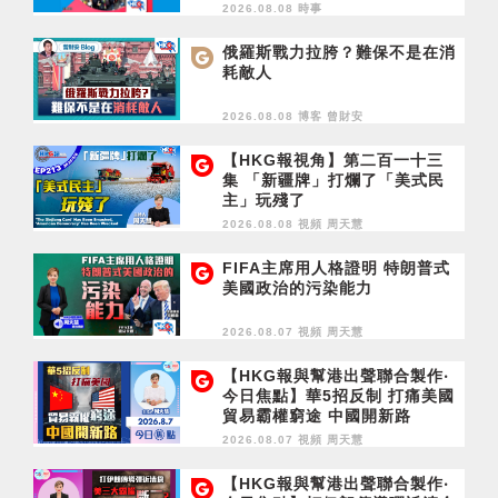
2026.08.08 時事
俄羅斯戰力拉胯？難保不是在消
耗敵人
2026.08.08 博客
曾財安
【HKG報視角】第二百一十三
集 「新疆牌」打爛了「美式民
主」玩殘了
2026.08.08 視頻
周天慧
FIFA主席用人格證明 特朗普式
美國政治的污染能力
2026.08.07 視頻
周天慧
【HKG報與幫港出聲聯合製作‧
今日焦點】華5招反制 打痛美國
貿易霸權窮途 中國開新路
2026.08.07 視頻
周天慧
【HKG報與幫港出聲聯合製作‧