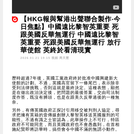
【HKG報與幫港出聲聯合製作‧今
日焦點】中國遠比黎智英重要 死
跟美國反華無運行 中國遠比黎智
英重要 死跟美國反華無運行 放行
華使館 英終於看清現實
2026.01.21 19:15 視頻
周天慧
歷時超過7年後，英國工黨政府終於批准中國興建新大
使館的計劃。不過，英國高官留下一條尾巴，表示除非
受到法律挑戰，否則這就是最終決定。這種表態，顯然
是在做出政治決定後，把問題的最後答案，交由司法制
度作答，既沒有膊頭，也是在跟美久反華過後的一種無
奈。
另外，有傳英國政府正探討引用移交被判刑人協定，尋
求把擁有英籍的壹傳媒創辦人黎智英移送英國服刑的可
能性。不過有識之士皆認為，此舉操作上不可行，特區
政府不可能同意，而且英國政府也不會愚蠢到，在首相
施紀賢即將訪華時，搞些會令中國不滿的無謂小動作。