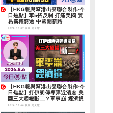
【HKG報與幫港出聲聯合製作‧今
日焦點】華5招反制 打痛美國 貿
易霸權窮途 中國開新路
2026.08.07 視頻
周天慧
【HKG報與幫港出聲聯合製作‧今
日焦點】打伊朗傳導彈近清倉 美
國三大霸權斷二？軍事崩 經濟損
2026.08.06 視頻
周天慧