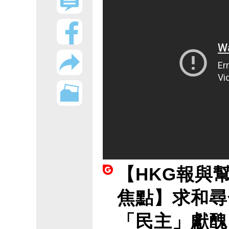
【HKG報與
焦點】求和尋
「民主」獻醜