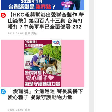
【HKG報與幫港出聲聯合製作‧華
山論勢】第四百八十三集 台海打
唔打？中美軍事已全面部署 202
8年1月台灣選舉是臨界點？
2026.08.06 視頻
周融
「愛寵號」全港巡迴 警長冀播下
愛心種子 凝聚守護動物力量
2026.08.06 時事