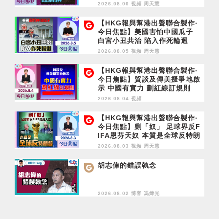
濟損
2026.08.06 視頻
周天慧
【HKG報與幫港出聲聯合製作‧
今日焦點】美國害怕中國瓜子
白宮小丑共治 陷入作死輪迴
2026.08.05 視頻
周天慧
【HKG報與幫港出聲聯合製作‧
今日焦點】貿談及傳美擬爭地啟
示 中國有實力 劃紅線訂規則
2026.08.04 視頻
【HKG報與幫港出聲聯合製作‧
今日焦點】剿「奴」 足球界反F
IFA恩芬天奴 本質是全球反特朗
普
2026.08.03 視頻
周天慧
胡志偉的錯誤執念
2026.08.02 博客
馮煒光