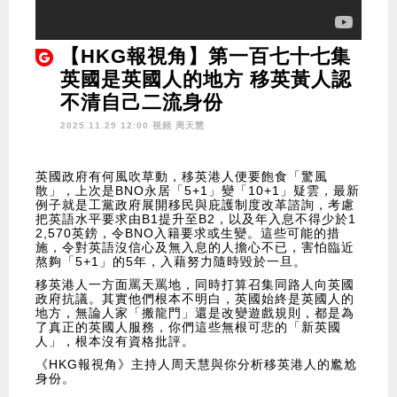
【HKG報視角】第一百七十七集
英國是英國人的地方 移英黃人認
不清自己二流身份
2025.11.29 12:00 視頻
周天慧
英國政府有何風吹草動，移英港人便要飽食「驚風
散」，上次是BNO永居「5+1」變「10+1」疑雲，最新
例子就是工黨政府展開移民與庇護制度改革諮詢，考慮
把英語水平要求由B1提升至B2，以及年入息不得少於1
2,570英鎊，令BNO入籍要求或生變。這些可能的措
施，令對英語沒信心及無入息的人擔心不已，害怕臨近
熬夠「5+1」的5年，入藉努力隨時毀於一旦。
移英港人一方面罵天罵地，同時打算召集同路人向英國
政府抗議。其實他們根本不明白，英國始終是英國人的
地方，無論人家「搬龍門」還是改變遊戲規則，都是為
了真正的英國人服務，你們這些無根可悲的「新英國
人」，根本沒有資格批評。
《HKG報視角》主持人周天慧與你分析移英港人的尷尬
身份。