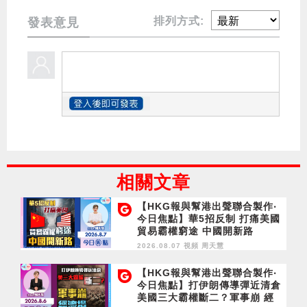
排列方式:
發表意見
相關文章
【HKG報與幫港出聲聯合製作‧
今日焦點】華5招反制 打痛美國
貿易霸權窮途 中國開新路
2026.08.07 視頻
周天慧
【HKG報與幫港出聲聯合製作‧
今日焦點】打伊朗傳導彈近清倉
美國三大霸權斷二？軍事崩 經