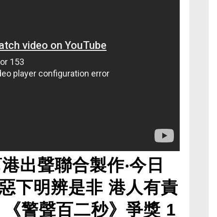
幫港出聲聯合製作‧今日
惡下明辨是非 港人有責
 《警聲百二秒》爭獎 1