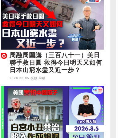
周融周圍講（三百八十一）美日
聯手救日圓 救得今日明天又如何
日本山窮水盡又近一步？
2026.08.05 視頻
周融