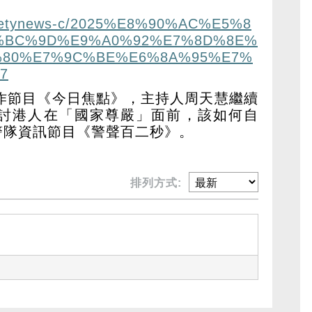
arietynews-c/2025%E8%90%AC%E5%8
%BC%9D%E9%A0%92%E7%8D%8E%
%80%E7%9C%BE%E6%8A%95%E7%
=7
製作節目《今日焦點》，主持人周天慧繼續
討港人在「國家尊嚴」面前，該如何自
警隊資訊節目《警聲百二秒》。
排列方式: