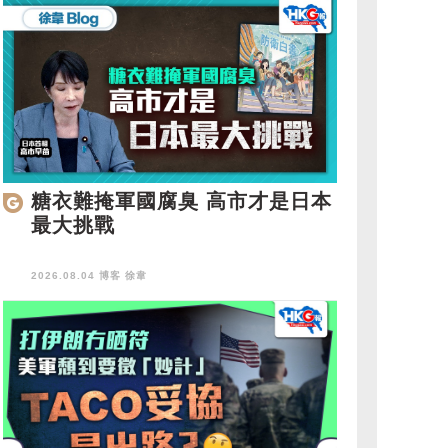
糖衣難掩軍國腐臭 高市才是日本
最大挑戰
2026.08.04 博客
徐韋