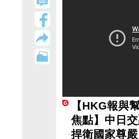
【HKG報與
焦點】中日交
捍衛國家尊嚴