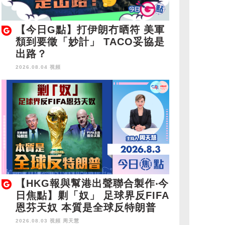
【今日G點】打伊朗冇晒符 美軍
頹到要徵「妙計」 TACO妥協是
出路？
2026.08.04 視頻
【HKG報與幫港出聲聯合製作‧今
日焦點】剿「奴」 足球界反FIFA
恩芬天奴 本質是全球反特朗普
2026.08.03 視頻
周天慧