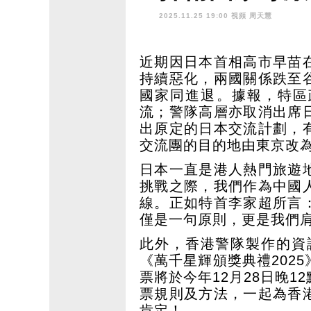
2.28截止投票
2025.11.25 19:00 視頻
周天慧
近期因日本首相高市早苗
持續惡化，兩國關係跌至
國家同進退。據報，特區
流；警隊高層亦取消出席
出原定的日本交流計劃，
交流團的目的地由東京改
日本一直是港人熱門旅遊
挑戰之際，我們作為中國
線。正如特首李家超所言
僅是一句原則，更是我們
此外，香港警隊製作的資
《萬千星輝頒獎典禮202
票將於今年12月28日晚
票規則及方法，一起為香
肯定！