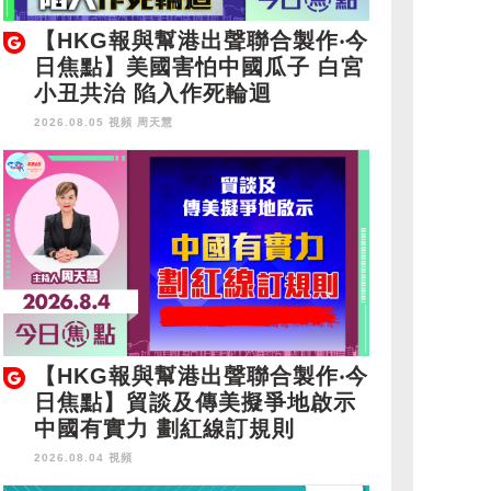
【HKG報與幫港出聲聯合製作‧今
日焦點】美國害怕中國瓜子 白宮
小丑共治 陷入作死輪迴
2026.08.05 視頻
周天慧
【HKG報與幫港出聲聯合製作‧今
日焦點】貿談及傳美擬爭地啟示
中國有實力 劃紅線訂規則
2026.08.04 視頻