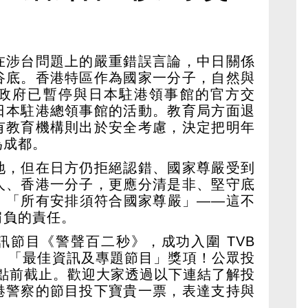
在涉台問題上的嚴重錯誤言論，中日關係
谷底。香港特區作為國家一分子，自然與
政府已暫停與日本駐港領事館的官方交
日本駐港總領事館的活動。教育局方面退
有教育機構則出於安全考慮，決定把明年
為成都。
地，但在日方仍拒絕認錯、國家尊嚴受到
人、香港一分子，更應分清是非、堅守底
：「所有安排須符合國家尊嚴」——這不
肩負的責任。
訊節目《警聲百二秒》，成功入圍 TVB
5》「最佳資訊及專題節目」獎項！公眾投
12點前截止。歡迎大家透過以下連結了解投
港警察的節目投下寶貴一票，表達支持與