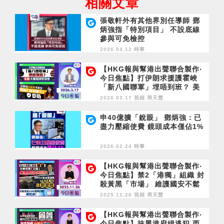
相關文章
張敬軒外有其他界別任導師 鄧
炳強指「特別項目」 不設底線
參與可免檢控
2026.04.12 時事
【HKG報與幫港出聲聯合製作‧
今日焦點】打伊朗求援護霍峽
「新八國聯軍」埋唔到班？ 美
國大難臨頭犯眾憎 涉黑暴未被
2026.03.17 視頻
周天慧
控予更生 周庭「著草例子」要
防
申40億擴「銳眼」 鄧炳強：已
盡力壓縮使費 鏡頭成本僅佔1%
2026.02.24 時事
【HKG報與幫港出聲聯合製作‧
今日焦點】禁2「港獨」組織 封
殺黃黑「市場」 維護國安不鬆
懈！BNOer抗永居加辣 12.6大
2025.11.26 視頻
周天慧
遊行 恐犯眾憎 玩遊戲贏2026警
隊月曆 開始喇！
【HKG報與幫港出聲聯合製作‧
今日焦點】抹黑港府緝逃犯 西