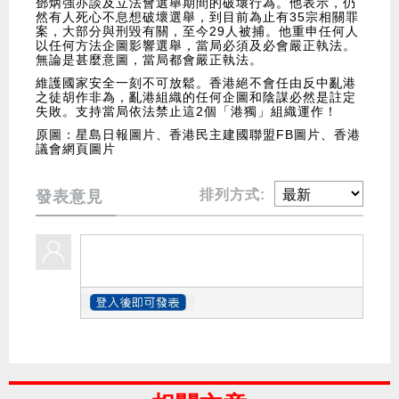
鄧炳強亦談及立法會選舉期間的破壞行為。他表示，仍
然有人死心不息想破壞選舉，到目前為止有35宗相關罪
案，大部分與刑毀有關，至今29人被捕。他重申任何人
以任何方法企圖影響選舉，當局必須及必會嚴正執法。
無論是甚麼意圖，當局都會嚴正執法。
維護國家安全一刻不可放鬆。香港絕不會任由反中亂港
之徒胡作非為，亂港組織的任何企圖和陰謀必然是註定
失敗。支持當局依法禁止這2個「港獨」組織運作！
原圖：星島日報圖片、香港民主建國聯盟FB圖片、香港
議會網頁圖片
排列方式:
發表意見