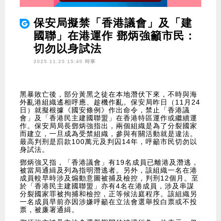
保安局擬禁「香港議會」及「建
國聯」在港運作 鄧炳強籲市民：
切勿以身試法
2025.11.25 15:40 時事
黑暴敗亡後，部分黃黑之徒在本地潛伏下來，不時與海
外亂港組織遙相呼應、趁機作亂。保安局昨日（11月24
日）就擬根據《國安條例》作出命令，禁止「香港議
會」及「香港民主建國聯盟」在香港特區運作或繼續運
作。保安局局長鄧炳強指出，兩個組織是為了分裂國家
而建立，一旦成為受禁組織，參與有關活動就是違法。
最高判刑是罰款100萬元及判囚14年，呼籲市民切勿以
身試法。
鄧炳強又指，「香港議會」有19名成員已離港及潛逃，
被當局通緝及列為指明潛逃者。另外，該組織一名在港
成員較早時涉及煽動意圖被捕及檢控，判刑12個月。至
於「香港民主建國聯盟」亦有4名在港成員，涉及串謀
分裂國家罪被拘捕和檢控，正等候法庭程序。該組織另
一名成員早前亦因涉嫌呼籲在立法會選舉投白票或不投
票，被廉署通緝。