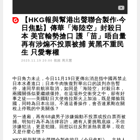
【HKG報與幫港出聲聯合製作‧今
日焦點】傳華「海陸空」封殺日
本 美官輸勢搶口 護「苗」唔自量
再有涉煽不投票被捕 黃黑不重民
生 只愛奪權
2025.11.19 20:00 視頻
周天慧
中日角力未止，今日11月19日更傳出消息指中國再禁止
日本水產進口；日本牛肉恢復對華出口的談判亦告暫
停，連同早前航班取消，如同是「海陸空」封殺日本，
兩國關係似要繼續僵持。在這場外交衝突之中，卻有好
事之徒——美國駐日大使格拉斯火上加油，既是揶揄我
國，同時為日本出頭。不過這番操作，會否連累剛在關
稅上停戰的中美關係？
另一邊廂，再有68歲男子涉嫌煽動不投票或投白票而被
捕。明知行為不為法律容許，總有人要挑戰底線，不但
涉嫌犯法，更是犯賤。回想以往反對派熱衷選舉，現在
又是什麼心態？
HKG報與幫港出聲聯合製作節目《今日焦點》，主持人