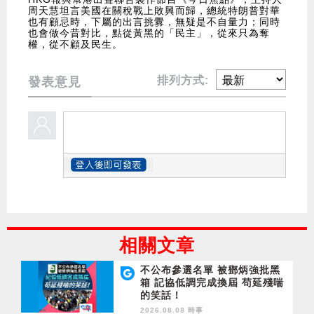
周天慧坦言美國在關稅戰上敗興而歸，總統特朗普對華
也有顧忌時，下屬的出言挑釁，無疑是不自量力；同時
也會做今昔對比，點從黃黑的「民主」，從來只為奪
權，從不顧及民生。
排列方式:
發表意見
相關文章
不公布參選名單 被鄧炳強批黑
箱 記協低調完成換屆 苟延殘喘
的笑話！
2026.08.08 時事