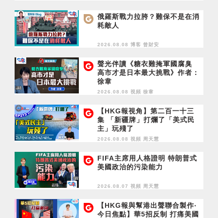
俄羅斯戰力拉胯？難保不是在消
耗敵人
2026.08.08 博客
曾財安
聲光伴讀《糖衣難掩軍國腐臭
高市才是日本最大挑戰》作者：
徐韋
2026.08.08 視頻
徐韋
【HKG報視角】第二百一十三
集 「新疆牌」打爛了「美式民
主」玩殘了
2026.08.08 視頻
周天慧
FIFA主席用人格證明 特朗普式
美國政治的污染能力
2026.08.07 視頻
周天慧
【HKG報與幫港出聲聯合製作‧
今日焦點】華5招反制 打痛美國