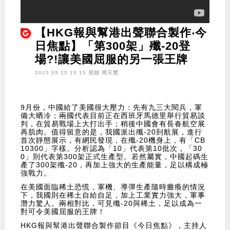
【HKG報與幫港出聲聯合製作‧今
日焦點】「第300架」殲-20登
場?!讓美國屈服的另一張王牌
2025.09.15 19:15 視頻
周天慧
9月份，中國給了美國很大壓力：先有九三大閱兵，軍
備大晒冷；兩國代表目前正在西班牙馬德里舉行貿易談
判，在貿易戰場上大打出手；稍後中國會有長春航空展
再肌肉。值得留意的是，我國派出殲-20到航展，進行
首次靜態展示，有網民發現，在殲-20機身上，有「CB
10300」字樣。分析認為「10」代表第10批次，「30
0」則代表第300架正式生產型。若然屬實，中國起碼生
產了300架殲-20，再加上強大的生產能量，足以構成極
強戰力。
在美國面臨稀土恐慌，軍機、導彈生產隨時癱瘓的情況
下，我國則在稀土自給自足，加上工業實力強大，軍事
潛力驚人。兩相對比，可見殲-20與稀土，足以成為一
對可令美國屈服的王牌！
HKG報與幫港出聲聯合製作節目《今日焦點》，主持人