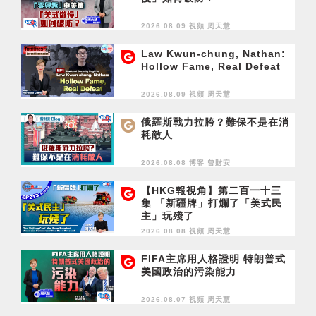
2026.08.09 視頻
周天慧
Law Kwun-chung, Nathan:
Hollow Fame, Real Defeat
2026.08.09 視頻
周天慧
俄羅斯戰力拉胯？難保不是在消
耗敵人
2026.08.08 博客
曾財安
【HKG報視角】第二百一十三
集 「新疆牌」打爛了「美式民
主」玩殘了
2026.08.08 視頻
周天慧
FIFA主席用人格證明 特朗普式
美國政治的污染能力
2026.08.07 視頻
周天慧