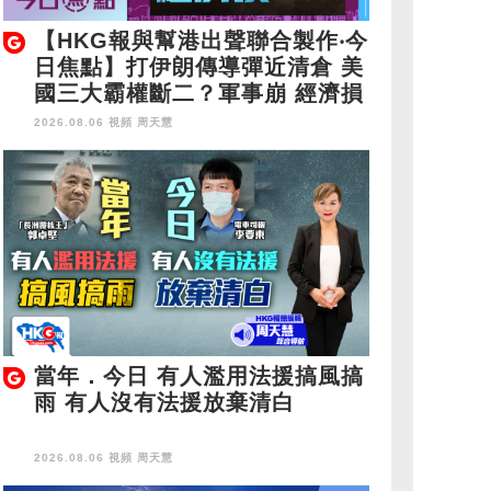
【HKG報與幫港出聲聯合製作‧今
日焦點】打伊朗傳導彈近清倉 美
國三大霸權斷二？軍事崩 經濟損
2026.08.06 視頻
周天慧
當年．今日 有人濫用法援搞風搞
雨 有人沒有法援放棄清白
2026.08.06 視頻
周天慧