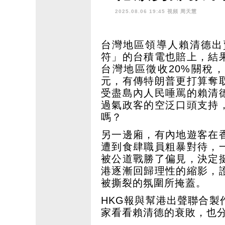
「反大陸」港
2025.08.06 19:45 視頻
周天慧
台灣地區領導人賴清德出
符」的台積電也賠上，結
台灣地區徵收20%關稅，
元，有傳特朗普更打算奪
受盡島內人民唾罵的賴清
過氣政客的空泛口頭支持
嗎？
另一邊廂，有內地遊客在
遭到食肆職員粗暴對待，
被公道戰勝了偏見，決定
港逐漸回歸理性的縮影，
被撕裂的氛圍所掩蓋。
HKG報與幫港出聲聯合
家看看賴清德的衰敗，也