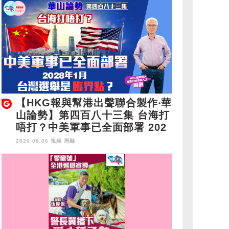
【HKG報與幫港出聲聯合製作‧華
山論勢】第四百八十三集 台海打
唔打？中美軍事已全面部署 202
8年1月台灣選舉是臨界點？
2026.08.06 視頻
周融