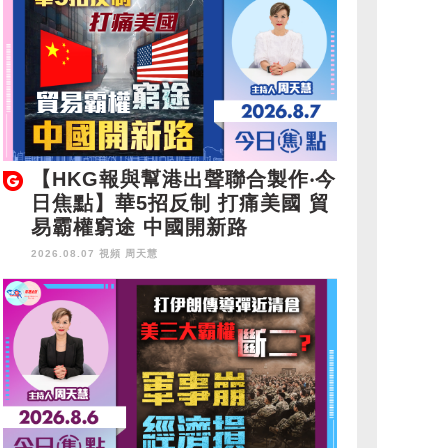
【HKG報與幫港出聲聯合製作‧今
日焦點】華5招反制 打痛美國 貿
易霸權窮途 中國開新路
2026.08.07 視頻
周天慧