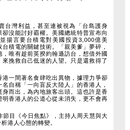
人代出頭 公道勝偏見
賣台灣利益，甚至連被視為「台島護身
果卻沒能討好霸權。美國總統特普宣布向
並揚言要台積電對美國投資3,000億美
取台積電的關鍵技術。「親美爹」夢碎，
德，唯有趁前英揆約翰遜訪台，想借外國
，來挽救自己低迷的人望。只是還救得了
香港一間著名食肆吃出異物，據理力爭卻
一名自稱「一向盲反大陸人」的香港人，
挺身而出，為內地旅客出頭。這也許是香
證明香港人的公道心從未消失，更不會再
製作節目《今日焦點》，主持人周天慧與大
分析港人心態的轉變。