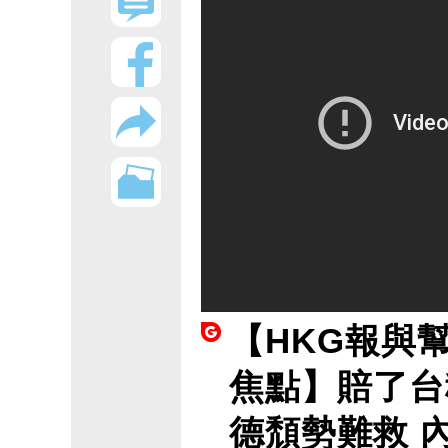
【HKG報與
焦點】賠了台
德頹勢難救 