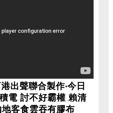
幫港出聲聯合製作‧今日
積電 討不好霸權 賴清
內地客食雲吞有膠布