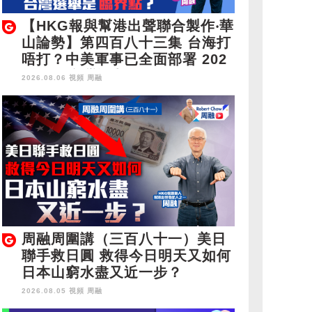
【HKG報與幫港出聲聯合製作‧華
山論勢】第四百八十三集 台海打
唔打？中美軍事已全面部署 202
8年1月台灣選舉是臨界點？
2026.08.06 視頻
周融
周融周圍講（三百八十一）美日
聯手救日圓 救得今日明天又如何
日本山窮水盡又近一步？
2026.08.05 視頻
周融