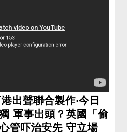
幫港出聲聯合製作‧今日
獨 軍事出頭？英國「偷
心管吓治安先 守立場