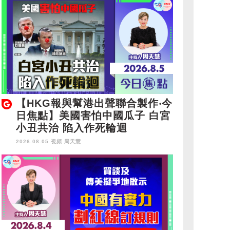
【HKG報與幫港出聲聯合製作‧今
日焦點】美國害怕中國瓜子 白宮
小丑共治 陷入作死輪迴
2026.08.05 視頻
周天慧