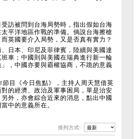
國不跪意義所在
日受訪被問到台海局勢時，指出假如台海
在太平洋地區作戰的準備。倘說台海擦槍
，而英國要介入局勢，又是否真有實力？
南、日本、印尼及菲律賓，陸續與美國達
尾班車；中國則與美國在瑞典進行新一輪
跪」，中國亦要與霸權協商，不跪的意義
作節目《今日焦點》，主持人周天慧借英
面對的經濟、政治及軍事困局，單是治安
；另外，亦會綜合近來的消息，點出中國
明當中的意義所在。
排列方式: