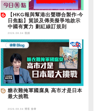
【HKG報與幫港出聲聯合製作‧今
日焦點】貿談及傳美擬爭地啟示
中國有實力 劃紅線訂規則
2026.08.04 視頻
糖衣難掩軍國腐臭 高市才是日本
最大挑戰
2026.08.04 博客
徐韋