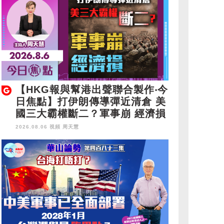
【HKG報與幫港出聲聯合製作‧今
日焦點】打伊朗傳導彈近清倉 美
國三大霸權斷二？軍事崩 經濟損
2026.08.06 視頻
周天慧