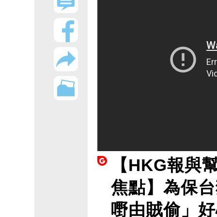
【HKG報與
焦點】為保台
嘢由賊偷」好