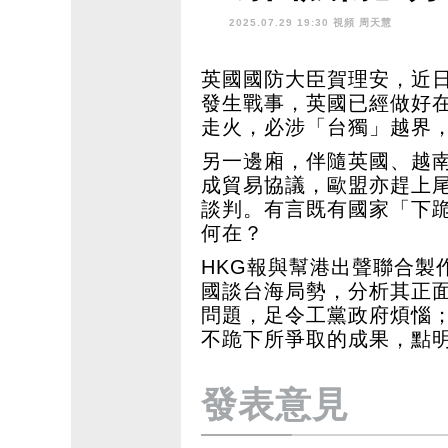
+有成果 中
2025.07.29 19:30 視頻
周天慧
英國國防大臣賀理安，近
發生戰事，英國已經做好
走火，必涉「台獨」越界
另一邊廂，伴隨英國、越
成貿易協議，歐盟亦趕上
談判。有言既有國家「下
何在？
HKG報與幫港出聲聯合製
國談台海局勢，分析其正
問題，足令工黨政府煩惱
不跪下所爭取的成果，點
發表意見