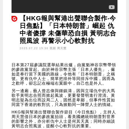
【HKG報與幫港出聲聯合製作‧今
日焦點】「日本特朗普」崛起 仇
中者傻撐 未傷華恐自損 黃明志合
照風波 再警示小心軟對抗
2025.07.22 19:30 視頻
周天慧
日本第27屆參議院選舉結果出爐，由黨魁神谷宗幣帶領
的參政黨冒起。由於神谷宗幣主張「日本人優先」，儼
如是奉行當下美國的路線，令他有「日本特朗普」之稱
號。更有仇中人士，簡單把排外等同排斥中國，因而為
之歡呼，卻忘記在極端右翼眼中，自己也是外人。
另一邊廂，藝人曾志偉與鍾鎮濤，因與立場仇中的大馬
歌手黃明志合照而掀起風波，更要發聲明進行澄清。黃
明志疑為出位而設局二人，固然是卑鄙，但事件性質如
同當下香港的軟對抗，只為掀動同一陣營人士的情緒。
HKG報與幫港出聲聯合製作節目《今日焦點》，主持人
周天慧借日本的參政黨抬頭，看美國總統特朗普對世界
的影響之外，亦分析仇中人士是何其天真；同時亦細談
黃明志合照風波，提醒小心軟對抗的重要。