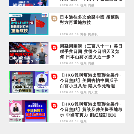
2028年1月台灣選舉是臨界點？
2026.08.06 視頻
周融
日本過往多次偷襲中國 須慎防
對方再重施故技
2026.08.06 博客
獨孤帆
周融周圍講（三百八十一）美日
聯手救日圓 救得今日明天又如
何 日本山窮水盡又近一步？
2026.08.05 視頻
周融
【HKG報與幫港出聲聯合製作‧
今日焦點】美國害怕中國瓜子
白宮小丑共治 陷入作死輪迴
2026.08.05 視頻
周天慧
【HKG報與幫港出聲聯合製作‧
今日焦點】貿談及傳美擬爭地啟
示 中國有實力 劃紅線訂規則
2026.08.04 視頻