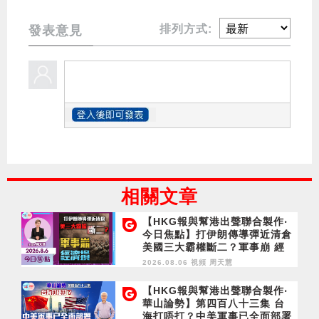
排列方式:
發表意見
相關文章
【HKG報與幫港出聲聯合製作‧
今日焦點】打伊朗傳導彈近清倉
美國三大霸權斷二？軍事崩 經
濟損
2026.08.06 視頻
周天慧
【HKG報與幫港出聲聯合製作‧
華山論勢】第四百八十三集 台
海打唔打？中美軍事已全面部署