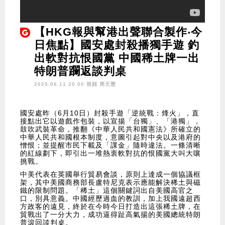
【HKG報與幫港出聲聯合製作‧今
日焦點】國安處封殺播獨手遊 釣
出軟對抗恨國黨 中國稀土牌一出
特朗普躝返談判桌
2025.06.11 20:00 視頻
周天慧
國安處昨（6月10日）封殺手遊「逆統戰：烽火」，直
接點出它以遊戲作包裝，以宣揚「台獨」、「港獨」，
鼓吹武裝革命，推翻《中華人民共和國憲法》所確立的
中華人民共和國根本制度，意圖引起對中央以及港府的
憎恨；並提醒市民下載及「課金」隨時違法。一條清晰
的紅線劃下，即引出一堆熱衷軟對抗的恨國黨大叫大嚷
挑戰。
中美代表在英國舉行貿易會談，原則上達成一個協議框
架，其中美國商務部長盧特尼克表示應能解決稀土與磁
鐵的限制問題。「稀土」這個關鍵詞出自美國高官之
口，別具意義。中國經歷過血的教訓，加上我國遠超西
方政客的遠見，終於在今時今日打造出這張稀土牌，在
貿戰出了一分大力，成功逼得趾高氣揚的美國總統特朗
普滾回談判桌。