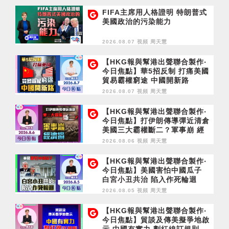
FIFA主席用人格證明 特朗普式
美國政治的污染能力
2026.08.07 視頻
周天慧
【HKG報與幫港出聲聯合製作‧
今日焦點】華5招反制 打痛美國
貿易霸權窮途 中國開新路
2026.08.07 視頻
周天慧
【HKG報與幫港出聲聯合製作‧
今日焦點】打伊朗傳導彈近清倉
美國三大霸權斷二？軍事崩 經
濟損
2026.08.06 視頻
周天慧
【HKG報與幫港出聲聯合製作‧
今日焦點】美國害怕中國瓜子
白宮小丑共治 陷入作死輪迴
2026.08.05 視頻
周天慧
【HKG報與幫港出聲聯合製作‧
今日焦點】貿談及傳美擬爭地啟
示 中國有實力 劃紅線訂規則