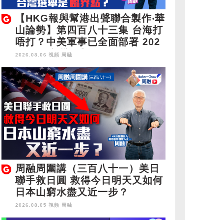
【HKG報與幫港出聲聯合製作‧華
山論勢】第四百八十三集 台海打
唔打？中美軍事已全面部署 202
8年1月台灣選舉是臨界點？
2026.08.06 視頻
周融
周融周圍講（三百八十一）美日
聯手救日圓 救得今日明天又如何
日本山窮水盡又近一步？
2026.08.05 視頻
周融