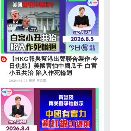
【HKG報與幫港出聲聯合製作‧今
日焦點】美國害怕中國瓜子 白宮
小丑共治 陷入作死輪迴
2026.08.05 視頻
周天慧