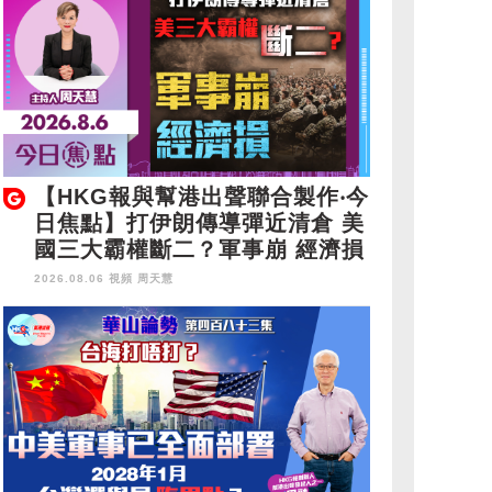
【HKG報與幫港出聲聯合製作‧今
日焦點】打伊朗傳導彈近清倉 美
國三大霸權斷二？軍事崩 經濟損
2026.08.06 視頻
周天慧