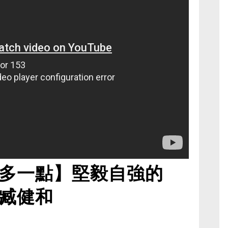
多一點】堅毅自強的
臧健和