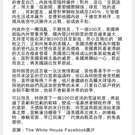
的會是自己，內政地雷隨時爆炸；對外，這位「交易詭
才」用大量「假新聞」重塑國際關係，肆意「毀約退
群」，背刺盟友，威脅對華關稅加碼至245%，引發國
內生活成本飆升，並攪和他國內政，干擾世界秩序，在
俄烏衝突中試圖停火止戰，卻成效不彰。
內政外交一團混亂，不難預見，下一個100天，美國將
面臨內外雙重夾擊。國內聲討特朗普的聲音越來越大，
支持度可能在第2個100日跌至新低；而小丑飛出的「關
稅之刀」正刺向無辜的美國人。美國消費者將為中國製
造的替代品支付雙倍甚至更高價格，美國農民看著滯銷
的大豆在糧倉發霉，美國港口堆積成山的集裝箱無處可
去；面對美國霸權主義的威脅，各國將團結一心，群起
而攻之，將美國踢出世界群組。
當特朗普的謊言被一次次無情戳破，當他看著手中一份
份尚未談妥的空白貿易協議時，你以為特朗普會突然醒
悟，直呼後悔嗎？不會，他只會繼續在高爾夫球場內，
與他的粉絲們高談加密貨幣的未來，只要自己賬戶裡的
金額不斷增加，他就不會顧著外界的紛爭。
可以預見，特朗普下一個100日巡演的荒誕程度，將超
越了喜劇和悲劇的範疇，變成一場裹挾著關稅炸彈、毀
約退群、天價賬單的末日狂歡。待荒誕馬戲巡演結束謝
幕之際，當帳篷頂棚垂下「讓美國再次偉大」的條幅
時，條幅背面，早已寫滿了「代價由觀眾自理」的免責
聲明。
原圖：The White House Facebook圖片