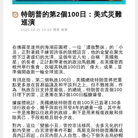
特朗普的第2個100日：美式災難
巡演
2025.04.30 15:00 博客
徐韋
在佛羅里達州的海湖莊園裡，一位「濃妝艷抹」的「小
丑」正對著鏡子練習誇張的肢體語言，他的金髮在聚光
燈下泛著虛幻的光澤。這個年近八旬，自稱「美國救
星」的長者，正計劃帶著他的政治馬戲團，在美國密西
根州舉行集會，吹噓其執政100日的「偉大」成果，並
準備開啟新一輪全球巡演。
有消息指，第二個執政100日，美國總統特朗普將把重
點更多放在貿易協議及和平談判之上。但不難推測，作
為「執政百日支持度最低」的總統，特朗普在首個100
日埋下的雷，正逐漸在第2個100日醖釀爆發。
據媒體統計，美國總統特朗普在前100天已簽署130多
項行政命令，幾乎與前任拜登4年的總量一樣，其中有
一半是推翻以往政府的政績，剩下是用來報復政敵和排
除異己，手段粗糙且朝令夕改。
對內，這位「變臉小丑」管控非法移民、去多元化的行
動均受挫，白宮泄密事件不斷、馬斯克與特朗普團隊成
員內訌四起，白宮內部人人自危，擔心下個失去烏紗帽