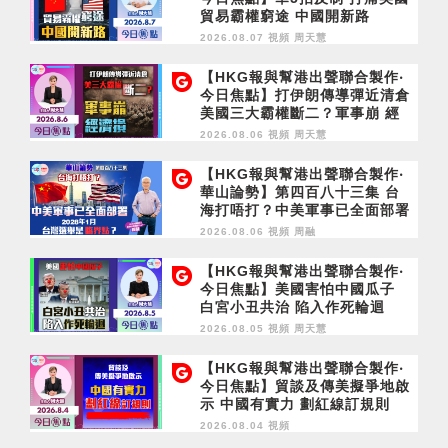
貿易霸權窮途 中國開新路
2026.08.07 視頻
周天慧
【HKG報與幫港出聲聯合製作‧
今日焦點】打伊朗傳導彈近清倉
美國三大霸權斷二？軍事崩 經
濟損
2026.08.06 視頻
周天慧
【HKG報與幫港出聲聯合製作‧
華山論勢】第四百八十三集 台
海打唔打？中美軍事已全面部署
2028年1月台灣選舉是臨界點？
2026.08.06 視頻
周融
【HKG報與幫港出聲聯合製作‧
今日焦點】美國害怕中國瓜子
白宮小丑共治 陷入作死輪迴
2026.08.05 視頻
周天慧
【HKG報與幫港出聲聯合製作‧
今日焦點】貿談及傳美擬爭地啟
示 中國有實力 劃紅線訂規則
2026.08.04 視頻