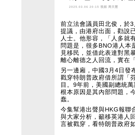
話治國肉酸
2025.03.06 20:15 視頻
周天慧
前立法會議員田北俊，於3
提議，由港府出面，勸說
人士。他形容，「人多就
問題是，很多BNO港人本
見移民，並借此表達對黑
離心離德之人回流，實在
另一邊廂，中國3月4日發
戳穿特朗普政府借所謂「
目。9年前，美國副總統
根本原因是其內部問題，
蠢。
今集幫港出聲與HKG報聯
與大家分析，籲移英港人
言被戳穿，看特朗普政府