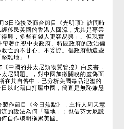
月3日晚接受商台節目《光明頂》訪問時
已經移民英國的香港人回流，尤其是專業
有得興，多些有錢人更容易興」。但現實
是帶著仇視中央政府、特區政府的政治偏
暴敗亡的不甘心、不妥協。倡政府勸這些
「堅離地」！
布《中國的芬太尼類物質管控》白皮書，
芬太尼問題」，對中國加徵關稅的虛偽面
萬斯在其自傳中，已分析美國毒品氾濫的
今日以此藉口打壓中國，簡直是無恥兼愚
合製作節目《今日焦點》，主持人周天慧
回流的說法為何「離地」；也借芬太尼謊
如何自作聰明拖累美國。