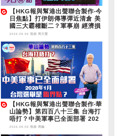
【HKG報與幫港出聲聯合製作‧今
日焦點】打伊朗傳導彈近清倉 美
國三大霸權斷二？軍事崩 經濟損
2026.08.06 視頻
周天慧
【HKG報與幫港出聲聯合製作‧華
山論勢】第四百八十三集 台海打
唔打？中美軍事已全面部署 202
8年1月台灣選舉是臨界點？
2026.08.06 視頻
周融