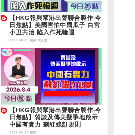
【HKG報與幫港出聲聯合製作‧今
日焦點】美國害怕中國瓜子 白宮
小丑共治 陷入作死輪迴
2026.08.05 視頻
周天慧
【HKG報與幫港出聲聯合製作‧今
日焦點】貿談及傳美擬爭地啟示
中國有實力 劃紅線訂規則
2026.08.04 視頻