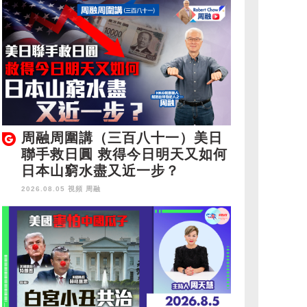
周融周圍講（三百八十一）美日
聯手救日圓 救得今日明天又如何
日本山窮水盡又近一步？
2026.08.05 視頻
周融