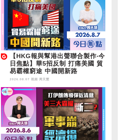
【HKG報與幫港出聲聯合製作‧今
日焦點】華5招反制 打痛美國 貿
易霸權窮途 中國開新路
2026.08.07 視頻
周天慧