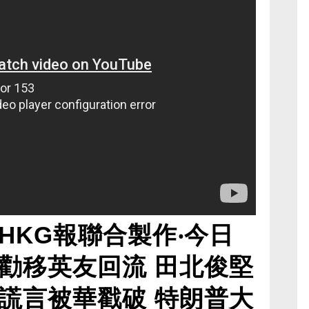
HKG報聯合製作‧今日
勸移英友回流 田北俊堅
謊言被華戳破 特朗普大