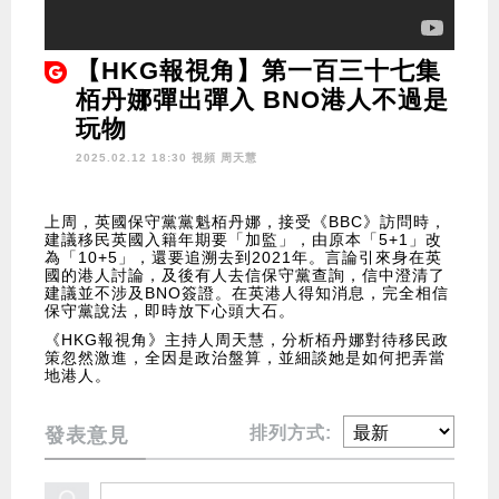
【HKG報視角】第一百三十七集
栢丹娜彈出彈入 BNO港人不過是
玩物
2025.02.12 18:30 視頻
周天慧
上周，英國保守黨黨魁栢丹娜，接受《BBC》訪問時，
建議移民英國入籍年期要「加監」，由原本「5+1」改
為「10+5」，還要追溯去到2021年。言論引來身在英
國的港人討論，及後有人去信保守黨查詢，信中澄清了
建議並不涉及BNO簽證。在英港人得知消息，完全相信
保守黨說法，即時放下心頭大石。
《HKG報視角》主持人周天慧，分析栢丹娜對待移民政
策忽然激進，全因是政治盤算，並細談她是如何把弄當
地港人。
排列方式:
發表意見