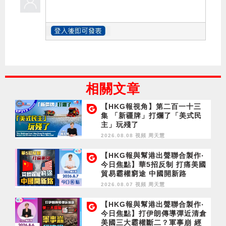
相關文章
【HKG報視角】第二百一十三
集 「新疆牌」打爛了「美式民
主」玩殘了
2026.08.08 視頻
周天慧
【HKG報與幫港出聲聯合製作‧
今日焦點】華5招反制 打痛美國
貿易霸權窮途 中國開新路
2026.08.07 視頻
周天慧
【HKG報與幫港出聲聯合製作‧
今日焦點】打伊朗傳導彈近清倉
美國三大霸權斷二？軍事崩 經