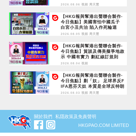
濟損
2026.08.06 視頻
周天慧
【HKG報與幫港出聲聯合製作‧
今日焦點】美國害怕中國瓜子
白宮小丑共治 陷入作死輪迴
2026.08.05 視頻
周天慧
【HKG報與幫港出聲聯合製作‧
今日焦點】貿談及傳美擬爭地啟
示 中國有實力 劃紅線訂規則
2026.08.04 視頻
【HKG報與幫港出聲聯合製作‧
今日焦點】剿「奴」 足球界反F
IFA恩芬天奴 本質是全球反特朗
普
2026.08.03 視頻
周天慧
關於我們
私隱政策及免責聲明
HKGPAO.COM LIMITED