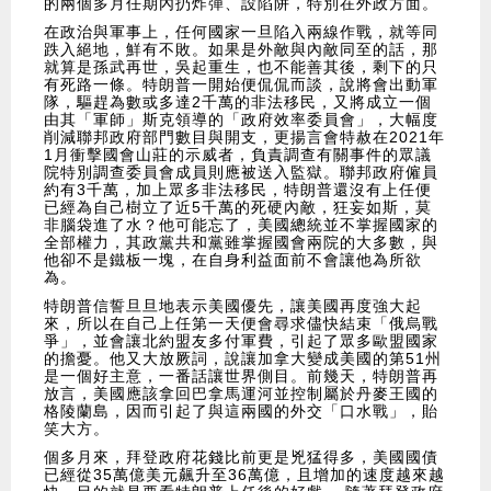
的兩個多月任期內扔炸彈、設陷阱，特別在外政方面。
在政治與軍事上，任何國家一旦陷入兩線作戰，就等同
跌入絕地，鮮有不敗。如果是外敵與內敵同至的話，那
就算是孫武再世，吳起重生，也不能善其後，剩下的只
有死路一條。特朗普一開始便侃侃而談，說將會出動軍
隊，驅趕為數或多達2千萬的非法移民，又將成立一個
由其「軍師」斯克領導的「政府效率委員會」，大幅度
削減聯邦政府部門數目與開支，更揚言會特赦在2021年
1月衝擊國會山莊的示威者，負責調查有關事件的眾議
院特別調查委員會成員則應被送入監獄。聯邦政府僱員
約有3千萬，加上眾多非法移民，特朗普還沒有上任便
已經為自己樹立了近5千萬的死硬內敵，狂妄如斯，莫
非腦袋進了水？他可能忘了，美國總統並不掌握國家的
全部權力，其政黨共和黨雖掌握國會兩院的大多數，與
他卻不是鐵板一塊，在自身利益面前不會讓他為所欲
為。
特朗普信誓旦旦地表示美國優先，讓美國再度強大起
來，所以在自己上任第一天便會尋求儘快結束「俄烏戰
爭」，並會讓北約盟友多付軍費，引起了眾多歐盟國家
的擔憂。他又大放厥詞，說讓加拿大變成美國的第51州
是一個好主意，一番話讓世界側目。前幾天，特朗普再
放言，美國應該拿回巴拿馬運河並控制屬於丹麥王國的
格陵蘭島，因而引起了與這兩國的外交「口水戰」，貽
笑大方。
個多月來，拜登政府花錢比前更是兇猛得多，美國國債
已經從35萬億美元飆升至36萬億，且增加的速度越來越