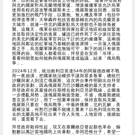
快，目的就是要看特朗普上任後的好戲。 隨著拜登政府
與北約國家對烏克蘭增撥軍援、增派僱傭軍並允許烏軍
使用長程武器攻擊俄羅斯本土，俄羅斯被迫回應，採取
更加激烈的戰鬥手段，以重炮、無人機及導彈（包括中
程彈道導彈）大舉轟炸包括首都基輔在內的烏克蘭眾多
大城市，就連一些北約國家駐烏大使館也不能倖免被
襲。這幾天，俄軍在頓巴斯與庫拉霍沃地區前線加緊進
攻並取得決定性的進展，據說已經炸死了不少派往當地
的美北約國家高級軍官與以千計的北約僱傭軍。這兩個
地區與鄰近的紅軍城乃基輔的最後屏障，一旦落入俄羅
斯之手，烏克蘭軍隊再也無險可守，剩下的就只有俯首
投降的份。明眼人都看得出，拜登是在安排「吊球」，
看看特朗普如何能夠與俄羅斯達成協議，結束「俄烏戰
爭」。
2024年12月，統治敘利亞長達54年的阿薩德政權不戰
而一夜崩潰，把國家統治權拱手讓與眾多叛軍，總統巴
沙爾與家人則流亡俄羅斯。這次坍台事件明顯出自拜登
政府的策劃，因為俄羅斯乃巴沙爾政權的最大支持者，
拜登政府在其最後的任期裡在敘利亞另辟戰線，企圖進
一步攪亂局勢，讓俄羅斯兩面受敵。不過，俄羅斯總統
普京並不中計，用了一招棄車保帥，保持直取烏克蘭。
俄羅斯只要在「俄烏戰爭」中最終獲勝，北約瓦解，美
霸權沒落，何愁巴沙爾不能捲土重來？以色列現在吃進
去的戈蘭高地不吐出來？存人失地，人地皆得，後續如
何，還需看下去。
拜登政府殺得性起，現又在塞爾維亞發起顏色革命，煽
動數以萬計當地國民上街暴動，形同恐怖分子，希望一