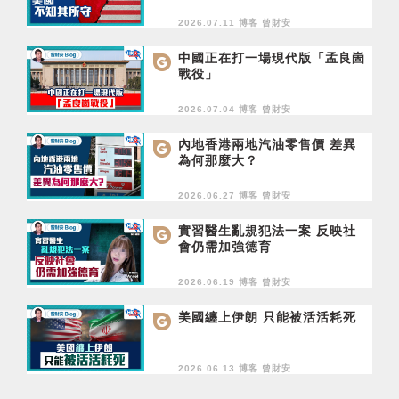
2026.07.11 博客
曾財安
中國正在打一場現代版「孟良崮
戰役」
2026.07.04 博客
曾財安
內地香港兩地汽油零售價 差異
為何那麼大？
2026.06.27 博客
曾財安
實習醫生亂規犯法一案 反映社
會仍需加強德育
2026.06.19 博客
曾財安
美國纏上伊朗 只能被活活耗死
2026.06.13 博客
曾財安