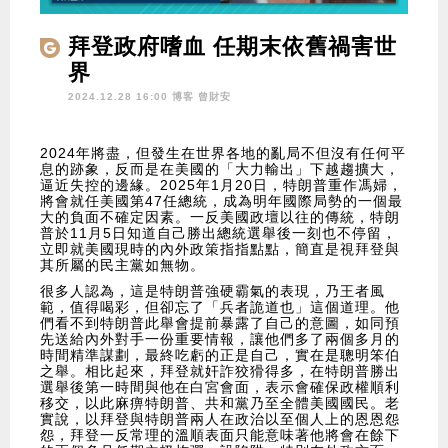
拜登政府嗜血 任期末依舊禍害世
界
2024.12.28 16:00 博客
曾財安
2024年將盡，但發生在世界各地的亂局不但沒有任何平
息的跡象，反而是在美國的「大力輸出」下越趨擴大，
逼近失控的邊緣。2025年1月20日，特朗普重作馮婦，
將會就任美國第47任總統，成為明年國際局勢的一個最
大的負面不確定因素。一反美國政壇以往的傳統，特朗
普於11月5日知道自己勝出總統選舉後一刻也不停留，
立即就美國現時的內外政策指指點點，簡直是視拜登與
其所屬的民主黨如無物。
很多人認為，這是特朗普強硬霸氣的表現，乃王者風
範，值得喝彩，但卻忘了「兵者詭道也」這個道理。他
們看不到特朗普此舉會提前暴露了自己的意圖，如同預
先送給內外對手一份重要情報，讓他們多了兩個多月的
時間精準謀劃，最終吃虧的正是自己，實在是聰明笨伯
之舉。相比起來，拜登就奸詐狡猾得多，在特朗普勝出
選舉後第一時間與他在白宮會面，表示會確保政權順利
移交，以此麻痹特朗普、共和黨乃至全體美國國民。老
實說，以拜登與特朗普兩人在政治以至個人上的恩恩怨
怨，拜登一反常理的溫順表面只能意味著他將會在餘下