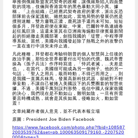
舉推倒俄羅斯盟友武契奇的政權，讓俄羅斯陷入四面楚
歌的境地，伎倆與香港當年的黑色暴動大同小異。據
稱，「上合組織」已經應武契奇政府的要求，派出反恐
部隊前去保駕護航。雖然如此，當地局勢的發展仍然是
撲朔迷離，雙方鏖戰正濃，鹿死誰手還尚未可知。短短
個多月，拜登政府便在東歐、中東、巴爾幹半島連續卷
起狂風巨浪，這還未算其在亞洲南海煽動菲律賓最新鬧
起的拒絕撤走美國部署，劍指我國的「堤豐」中程導彈
導系統。當然，美國向我國發起除了熱戰之外的攻擊仍
一直在進行中須臾未停止過。
凡此種種，拜登都在考驗特朗普的個人智慧與上任後的
政治手腕，那怕全世界都要付出可怕的代價。魏武帝曹
操為《孫子兵法》作序時寫道，「恃武者滅，…夫差是
也」，在當代，美國很可能成為另一個例子。他的另一
句話，「聖人之用兵，戢而時動，不得已而用之」，則
是我國一直厲兵秣馬，發展高新科技武器，卻絕對不輕
舉妄動，不讓自己被捲入美國設下的兵燹圈套的智慧依
據。不過，美國千萬別誤判形勢，低估中國人保家衛國
的決心，我們現在是不動如山，難明如陰，一旦有所需
要且時機成熟，就會是其疾如風，侵略如火，動如雷
震！
文章純屬作者個人意見，並不代表本報立場
原圖：President Joe Biden Facebook
https://www.facebook.com/photo.php?fbid=108587
2003539762&set=pb.100063509179160.-2207520
000&type=3