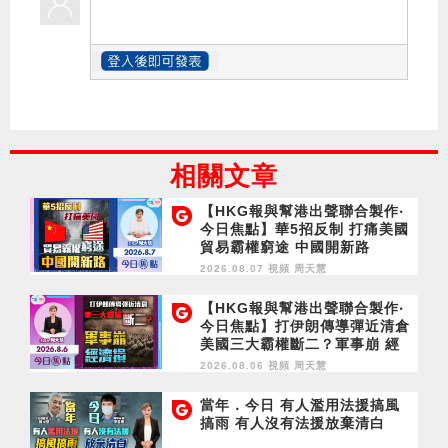
相關文章
【HKG報與幫港出聲聯合製作‧
今日焦點】華5招反制 打痛美國
貿易霸權窮途 中國開新路
2026.08.07 視頻
周天慧
【HKG報與幫港出聲聯合製作‧
今日焦點】打伊朗傳導彈近清倉
美國三大霸權斷二？軍事崩 經
濟損
2026.08.06 視頻
周天慧
當年．今日 有人濫用法援搞風
搞雨 有人沒有法援放棄清白