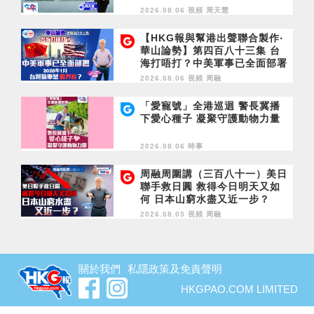
2026.08.06 視頻
周天慧
【HKG報與幫港出聲聯合製作‧
華山論勢】第四百八十三集 台
海打唔打？中美軍事已全面部署
2028年1月台灣選舉是臨界點？
2026.08.06 視頻
周融
「愛寵號」全港巡迴 警長冀播
下愛心種子 凝聚守護動物力量
2026.08.06 時事
周融周圍講（三百八十一）美日
聯手救日圓 救得今日明天又如
何 日本山窮水盡又近一步？
2026.08.05 視頻
周融
關於我們
私隱政策及免責聲明
HKGPAO.COM LIMITED