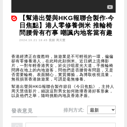
【幫港出聲與HKG報聯合製作‧今
日焦點】港人零修養倒米 推輪椅
問腰骨有冇事 嘲諷內地客當有趣
2024.10.21 18:45 視頻
周天慧
香港經濟正在復甦時，旅遊業是不可輕視的一環，偏偏
卻有零修養港人，在此時此刻倒米。近日網上流傳影
片，一對年輕香港男女，於尖沙咀星光大道，手推輪椅
問蹲在地上的內地遊客，問他們是否腰骨有問題，又是
否需要輪椅。表面關心，實質揶揄，為博取收視流量，
無視損害香港旅遊業，可謂是毫無修養。
幫港出聲與HKG報聯合製作節目《今日焦點》，主持人
周天慧借影片，細說這對男女如何敗壞香港好客形象，
以及他們之舉，隨時挑動內地及香港矛盾。
排列方式:
發表意見