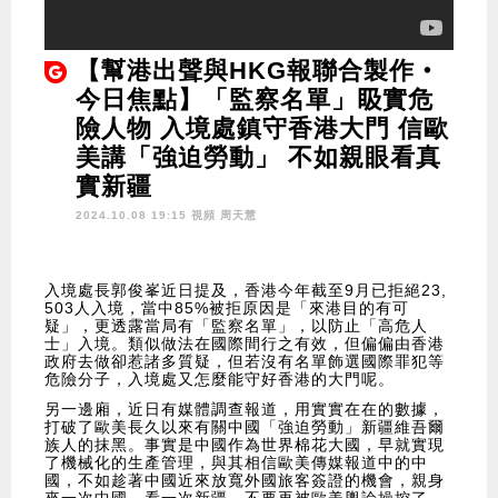
【幫港出聲與HKG報聯合製作‧
今日焦點】「監察名單」𥄫實危
險人物 入境處鎮守香港大門 信歐
美講「強迫勞動」 不如親眼看真
實新疆
2024.10.08 19:15 視頻
周天慧
入境處長郭俊峯近日提及，香港今年截至9月已拒絕23,
503人入境，當中85%被拒原因是「來港目的有可
疑」，更透露當局有「監察名單」，以防止「高危人
士」入境。類似做法在國際間行之有效，但偏偏由香港
政府去做卻惹諸多質疑，但若沒有名單飾選國際罪犯等
危險分子，入境處又怎麼能守好香港的大門呢。
另一邊廂，近日有媒體調查報道，用實實在在的數據，
打破了歐美長久以來有關中國「強迫勞動」新疆維吾爾
族人的抹黑。事實是中國作為世界棉花大國，早就實現
了機械化的生產管理，與其相信歐美傳媒報道中的中
國，不如趁著中國近來放寬外國旅客簽證的機會，親身
來一次中國，看一次新疆，不要再被歐美輿論操控了。