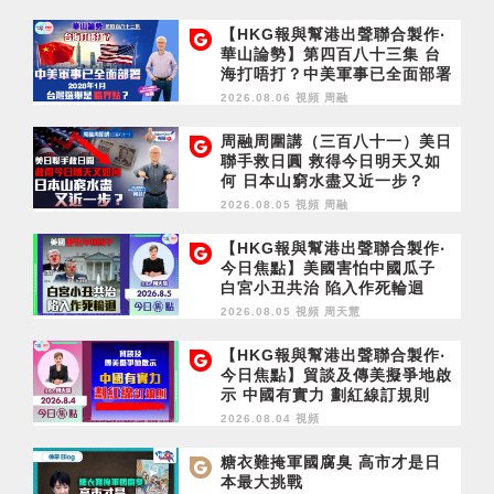
【HKG報與幫港出聲聯合製作‧
華山論勢】第四百八十三集 台
海打唔打？中美軍事已全面部署
2028年1月台灣選舉是臨界點？
2026.08.06 視頻
周融
周融周圍講（三百八十一）美日
聯手救日圓 救得今日明天又如
何 日本山窮水盡又近一步？
2026.08.05 視頻
周融
【HKG報與幫港出聲聯合製作‧
今日焦點】美國害怕中國瓜子
白宮小丑共治 陷入作死輪迴
2026.08.05 視頻
周天慧
【HKG報與幫港出聲聯合製作‧
今日焦點】貿談及傳美擬爭地啟
示 中國有實力 劃紅線訂規則
2026.08.04 視頻
糖衣難掩軍國腐臭 高市才是日
本最大挑戰