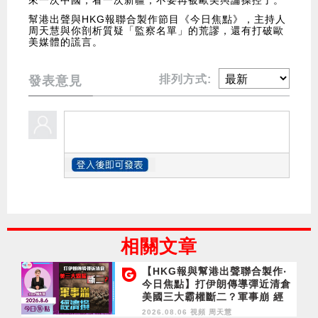
幫港出聲與HKG報聯合製作節目《今日焦點》，主持人
周天慧與你剖析質疑「監察名單」的荒謬，還有打破歐
美媒體的謊言。
排列方式:
發表意見
相關文章
【HKG報與幫港出聲聯合製作‧
今日焦點】打伊朗傳導彈近清倉
美國三大霸權斷二？軍事崩 經
濟損
2026.08.06 視頻
周天慧