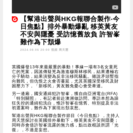
【幫港出聲與HKG報聯合製作‧今
日焦點】排外暴動爆亂 移英黃友
不安與隱憂 受訪憶舊放負 許智峯
難作為下頹爆
2024.08.06 20:00 視頻
周天慧
英國爆發13年來最嚴重的暴動！事緣一場有3名女童死
亡的兇案，因謠傳疑兇為激進穆斯林移民，結果遭極右
分子騎劫，結果演變為反非法移民騷亂。雖說矛頭暫指
向難民，但仇恨之火會否蔓延，尤其英國深受移民及財
困壓力下，「新移民」黃友難免憂心會受牽連。
另一邊廂，國安通緝犯許智峯，獲自由亞洲電台(RFA)
「特別關照」，有記者前赴澳洲做訪問。專訪本想為躁
狂失控的通緝犯洗白，惟許智峯在憶舊、特別提及非法
初選案時，難作為下展現出頹哀愁。
幫港出聲與HKG報聯合製作節目《今日焦點》，主持人
周天慧探討在英國排外暴動下，移英黃友不安與隱憂；
同時亦會借許智峯流露的無力感，點出政棍談所謂「光
復」，不過是妄想。