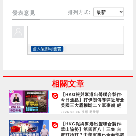
排列方式:
發表意見
相關文章
【HKG報與幫港出聲聯合製作‧
今日焦點】打伊朗傳導彈近清倉
美國三大霸權斷二？軍事崩 經
濟損
2026.08.06 視頻
周天慧
【HKG報與幫港出聲聯合製作‧
華山論勢】第四百八十三集 台
海打唔打？中美軍事已全面部署