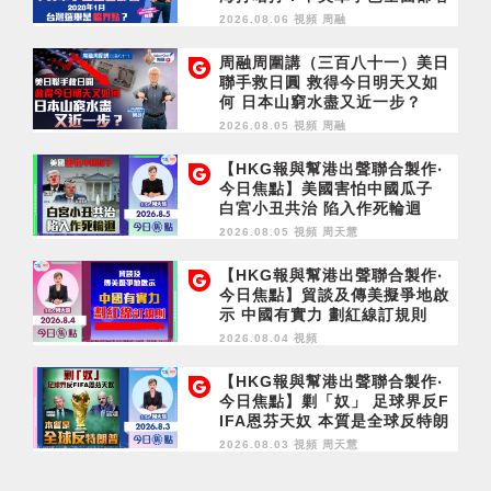
2028年1月台灣選舉是臨界點？
2026.08.06 視頻
周融
周融周圍講（三百八十一）美日
聯手救日圓 救得今日明天又如
何 日本山窮水盡又近一步？
2026.08.05 視頻
周融
【HKG報與幫港出聲聯合製作‧
今日焦點】美國害怕中國瓜子
白宮小丑共治 陷入作死輪迴
2026.08.05 視頻
周天慧
【HKG報與幫港出聲聯合製作‧
今日焦點】貿談及傳美擬爭地啟
示 中國有實力 劃紅線訂規則
2026.08.04 視頻
【HKG報與幫港出聲聯合製作‧
今日焦點】剿「奴」 足球界反F
IFA恩芬天奴 本質是全球反特朗
普
2026.08.03 視頻
周天慧