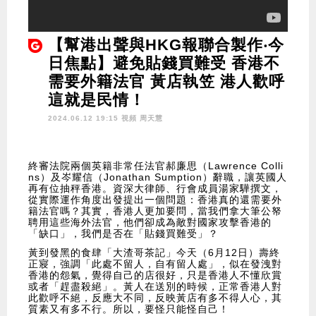
【幫港出聲與HKG報聯合製作‧今
日焦點】避免貼錢買難受 香港不
需要外籍法官 黃店執笠 港人歡呼
這就是民情！
2024.06.12 19:15 視頻
周天慧
終審法院兩個英籍非常任法官郝廉思（Lawrence Colli
ns）及岑耀信（Jonathan Sumption）辭職，讓英國人
再有位抽秤香港。資深大律師、行會成員湯家驊撰文，
從實際運作角度出發提出一個問題：香港真的還需要外
籍法官嗎？其實，香港人更加要問，當我們拿大筆公帑
聘用這些海外法官，他們卻成為敵對國家攻擊香港的
「缺口」，我們是否在「貼錢買難受」？
黃到發黑的食肆「大渣哥茶記」今天（6月12日）壽終
正寢，強調「此處不留人，自有留人處」，似在發洩對
香港的怨氣，覺得自己的店很好，只是香港人不懂欣賞
或者「趕盡殺絕」。黃人在送別的時候，正常香港人對
此歡呼不絕，反應大不同，反映黃店有多不得人心，其
質素又有多不行。所以，要怪只能怪自己！