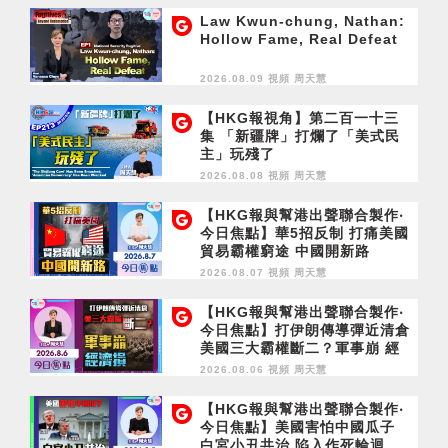
Law Kwun-chung, Nathan:
Hollow Fame, Real Defeat
2026.08.09 視頻
周天慧
【HKG報視角】第二百一十三
集 「新疆牌」打爛了「美式民
主」玩殘了
2026.08.08 視頻
周天慧
【HKG報與幫港出聲聯合製作‧
今日焦點】華5招反制 打痛美國
貿易霸權窮途 中國開新路
2026.08.07 視頻
周天慧
【HKG報與幫港出聲聯合製作‧
今日焦點】打伊朗傳導彈近清倉
美國三大霸權斷二？軍事崩 經
濟損
2026.08.06 視頻
周天慧
【HKG報與幫港出聲聯合製作‧
今日焦點】美國害怕中國瓜子
白宮小丑共治 陷入作死輪迴