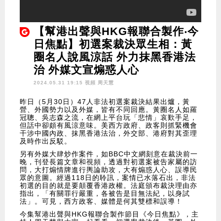
【幫港出聲與HKG報聯合製作‧今
日焦點】初選案裁決眾生相：黃
圈名人說風涼話 外力抹黑香港法
治 外媒文宣煽惑人心
2024.05.31 19:15 視頻
周天慧
昨日（5月30日）47人非法初選案裁決結果出爐，黃
營、外國勢力以及外媒，皆有不同回應。黃圈名人如羅
冠聰、吳志森之流，在網上平台玩「悲情」哀歎手足，
但話中卻頗有風涼意味。美西方政府、政客則抓緊機會
干涉中國內政、抹黑香港法治，外交部、港府對其歪理
及時作出反駁。
另有外媒大肆炒作案件，如BBC中文網刻意在裁決前一
晚，刊登長篇文章和視頻，透過對初選案被告家屬的訪
問，大打煽情牌進行輿論助攻，大有煽惑人心、誤導民
眾的意圖。經過118日的聆訊，案情已水落石出，非法
初選的目的就是要顛覆香港政權。法庭頒布裁決理由亦
指出，「有關罪行嚴重，各被告是目無法紀，以身試
法」。可見，西方政客、媒體是何其雙標和誤導！
今集幫港出聲與HKG報聯合製作節目《今日焦點》，主