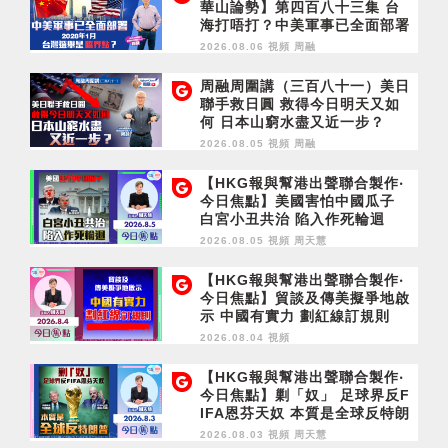
華山論勢】第四百八十三集 台
海打唔打？中美軍事已全面部署
2028年1月台灣選舉是臨界點？
2026.08.06 視頻
周融
周融周圍講（三百八十一）美日
聯手救日圓 救得今日明天又如
何 日本山窮水盡又近一步？
2026.08.05 視頻
周融
【HKG報與幫港出聲聯合製作‧
今日焦點】美國害怕中國瓜子
白宮小丑共治 陷入作死輪迴
2026.08.05 視頻
周天慧
【HKG報與幫港出聲聯合製作‧
今日焦點】貿談及傳美擬爭地啟
示 中國有實力 劃紅線訂規則
2026.08.04 視頻
【HKG報與幫港出聲聯合製作‧
今日焦點】剿「奴」 足球界反F
IFA恩芬天奴 本質是全球反特朗
普
2026.08.03 視頻
周天慧