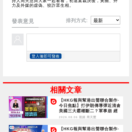
持人周天慧與大家一起看看，初選案裁決後，黃圈、外
力及外媒的虛偽、狡詐眾生相。
排列方式:
發表意見
相關文章
【HKG報與幫港出聲聯合製作‧
今日焦點】打伊朗傳導彈近清倉
美國三大霸權斷二？軍事崩 經
濟損
2026.08.06 視頻
周天慧
【HKG報與幫港出聲聯合製作‧