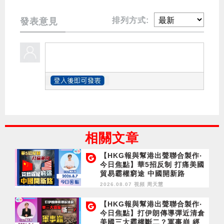
排列方式:
發表意見
相關文章
【HKG報與幫港出聲聯合製作‧
今日焦點】華5招反制 打痛美國
貿易霸權窮途 中國開新路
2026.08.07 視頻
周天慧
【HKG報與幫港出聲聯合製作‧
今日焦點】打伊朗傳導彈近清倉
美國三大霸權斷二？軍事崩 經