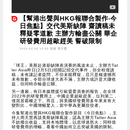
【幫港出聲與HKG報聯合製作‧今
日焦點】交代美斯缺陣 齋讀稿未
釋疑零道歉 主辦方輸盡公關 華企
研發費用超歐趕美 誓破限制
2024.02.06 19:00 視頻
周天慧
「球王」美斯赴港卻缺陣表演賽的風波未止，主辦方Tat
ler Asia昨日(2月5日)招開記招交代事件，但全程僅讀
稿，未有讓記者提問，不但未能釋疑，且只是稱遺憾而
未有致歉，令部分球迷大表不滿，主辦方或許是大賺收
益，但同時亦輸盡公關。
另一邊廂，有日本媒體援引歐盟委員會的報告，在全球
2022年的研發費用上，中國企業超歐趕美，位列第二，
僅屈居霸權之下。而且，與美國研發費用多年來未有大
變對比，中國增幅驚人，當中華為更屬佼佼者。
今集幫港出聲與HKG報聯合製作節目《今日焦點》，主
持人周天慧再談美斯缺陣風波，認為主辦方Tatler Asia
不妨撥出收益，支持本地體壇，以息球迷怒火；同時借
研發費用的增幅，看看中國如何立志突破美國的限制。