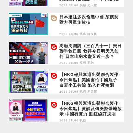
濟損
2026.08.06 視頻
周天慧
日本過往多次偷襲中國 須慎防
對方再重施故技
2026.08.06 博客
獨孤帆
周融周圍講（三百八十一）美日
聯手救日圓 救得今日明天又如
何 日本山窮水盡又近一步？
2026.08.05 視頻
周融
【HKG報與幫港出聲聯合製作‧
今日焦點】美國害怕中國瓜子
白宮小丑共治 陷入作死輪迴
2026.08.05 視頻
周天慧
【HKG報與幫港出聲聯合製作‧
今日焦點】貿談及傳美擬爭地啟
示 中國有實力 劃紅線訂規則
2026.08.04 視頻