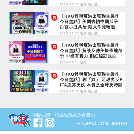
濟損
2026.08.06 視頻
周天慧
【HKG報與幫港出聲聯合製作‧
今日焦點】美國害怕中國瓜子
白宮小丑共治 陷入作死輪迴
2026.08.05 視頻
周天慧
【HKG報與幫港出聲聯合製作‧
今日焦點】貿談及傳美擬爭地啟
示 中國有實力 劃紅線訂規則
2026.08.04 視頻
【HKG報與幫港出聲聯合製作‧
今日焦點】剿「奴」 足球界反F
IFA恩芬天奴 本質是全球反特朗
普
2026.08.03 視頻
周天慧
關於我們
私隱政策及免責聲明
HKGPAO.COM LIMITED