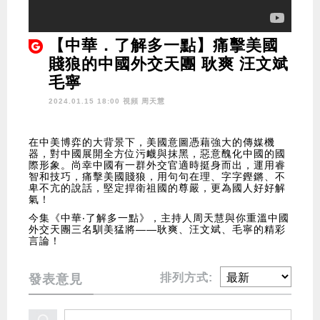
【中華．了解多一點】痛擊美國
賤狼的中國外交天團 耿爽 汪文斌
毛寧
2024.01.15 18:00 視頻
周天慧
在中美博弈的大背景下，美國意圖憑藉強大的傳媒機
器，對中國展開全方位污衊與抹黑，惡意醜化中國的國
際形象。尚幸中國有一群外交官適時挺身而出，運用睿
智和技巧，痛擊美國賤狼，用句句在理、字字鏗鏘、不
卑不亢的說話，堅定捍衛祖國的尊嚴，更為國人好好解
氣！
今集《中華‧了解多一點》，主持人周天慧與你重溫中國
外交天團三名馴美猛將——耿爽、汪文斌、毛寧的精彩
言論！
排列方式:
發表意見