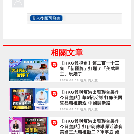
相關文章
【HKG報視角】第二百一十三
集 「新疆牌」打爛了「美式民
主」玩殘了
2026.08.08 視頻
周天慧
【HKG報與幫港出聲聯合製作‧
今日焦點】華5招反制 打痛美國
貿易霸權窮途 中國開新路
2026.08.07 視頻
周天慧
【HKG報與幫港出聲聯合製作‧
今日焦點】打伊朗傳導彈近清倉
美國三大霸權斷二？軍事崩 經