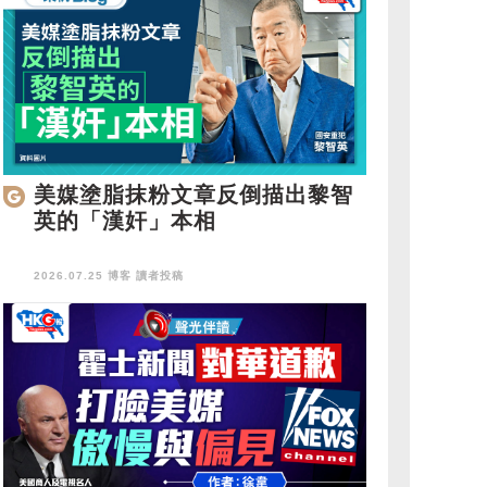
美媒塗脂抹粉文章反倒描出黎智
英的「漢奸」本相
2026.07.25 博客
讀者投稿