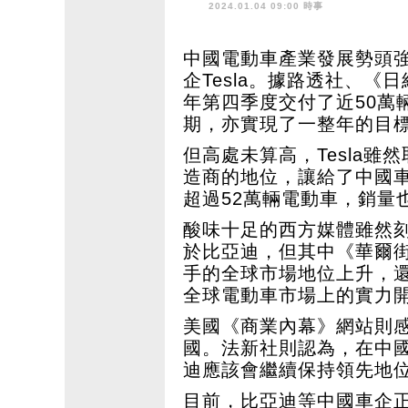
2024.01.04 09:00 時事
中國電動車產業發展勢頭
企Tesla。據路透社、《日
年第四季度交付了近50萬
期，亦實現了一整年的目
但高處未算高，Tesla
造商的地位，讓給了中國車
超過52萬輛電動車，銷量也
酸味十足的西方媒體雖然刻
於比亞迪，但其中《華爾
手的全球市場地位上升，還
全球電動車市場上的實力
美國《商業內幕》網站則感
國。法新社則認為，在中
迪應該會繼續保持領先地
目前，比亞迪等中國車企正