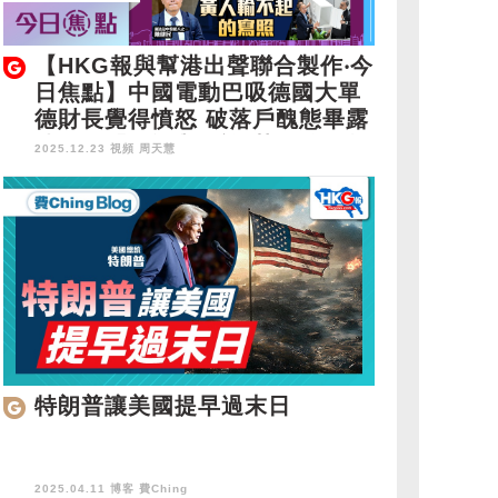
【HKG報與幫港出聲聯合製作‧今
日焦點】中國電動巴吸德國大單
德財長覺得憤怒 破落戶醜態畢露
陳健民「假選舉」論 黃人輸不起
2025.12.23 視頻
周天慧
的寫照
特朗普讓美國提早過末日
2025.04.11 博客
費Ching