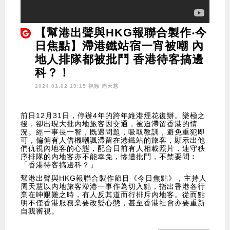
【幫港出聲與HKG報聯合製作‧今
日焦點】滯港鐵站宿一宵被嘲 內
地人排隊都被批鬥 香港待客搞邊
科？！
2024.01.02 19:15 視頻
周天慧
前日12月31日，停辦4年的跨年維港煙花復辦。樂極之
後，卻出現大批內地旅客因交通，被迫滯留香港的情
況。經一事長一智，既遇問題，吸取教訓，避免重犯即
可，偏偏有人借機嘲諷滯留在港鐵站的旅客，顯示出他
們仇視內地客的心態，配合日前有人相載照片，連守秩
序排隊的內地客亦不能幸免，慘遭批鬥，不禁要問︰
「香港待客搞邊科？」
幫港出聲與HKG報聯合製作節目《今日焦點》，主持人
周天慧以內地旅客滯港一事作為切入點，指出香港各行
業在呻艱難之時，有人反其道而行排斥內地客。從而點
明不僅香港服務業要改變心態，甚至香港社會亦要重新
自我審視。