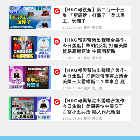
【HKG報視角】第二百一十三
集 「新疆牌」打爛了「美式民
主」玩殘了
2026.08.08 視頻
周天慧
【HKG報與幫港出聲聯合製作‧
今日焦點】華5招反制 打痛美國
貿易霸權窮途 中國開新路
2026.08.07 視頻
周天慧
【HKG報與幫港出聲聯合製作‧
今日焦點】打伊朗傳導彈近清倉
美國三大霸權斷二？軍事崩 經
濟損
2026.08.06 視頻
周天慧
【HKG報與幫港出聲聯合製作‧
今日焦點】美國害怕中國瓜子
白宮小丑共治 陷入作死輪迴
2026.08.05 視頻
周天慧