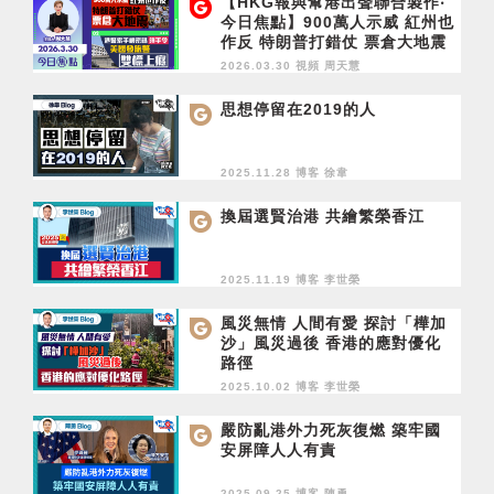
【HKG報與幫港出聲聯合製作‧
今日焦點】900萬人示威 紅州也
作反 特朗普打錯仗 票倉大地震
港警索手機密碼須手令 美國發
2026.03.30 視頻
周天慧
旅警雙標上癮
思想停留在2019的人
2025.11.28 博客
徐韋
換屆選賢治港 共繪繁榮香江
2025.11.19 博客
李世榮
風災無情 人間有愛 探討「樺加
沙」風災過後 香港的應對優化
路徑
2025.10.02 博客
李世榮
嚴防亂港外力死灰復燃 築牢國
安屏障人人有責
2025.09.25 博客
陳勇