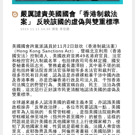
嚴厲譴責美國國會「香港制裁法
案」 反映該國的虛偽與雙重標準
2023.11.11 14:30 博客
李世榮
美國國會跨黨派議員於11月2日鼓吹《香港制裁法案》
（Hong Kong Sanctions Act），聲稱北京利用《香港
國安法》控制港人，美國政府並將49名港府官員、法官
和檢控官列入制裁名單，包括律政司司長林定國、國安
委秘書長區志光、警務處處長蕭澤頤，其中最不堪的就
是包括終審法院首席法官張舉能等多名法官和裁判官。
很多市民有目共睹，認為這是赤裸裸粗暴干涉中國內政
及香港事務，亦是恐嚇香港行政及司法人員、干預香港
司法獨立的野蠻行為。美國宣稱自由、民主、法治為價
值觀，這次惡行正好讓市民更清醒地認清美國的虛偽及
雙重標準。
全球越來越多人認清美國的霸權主義本質，亦認識美國
政棍操弄「反華政治牌」。各位市民要認識一點，美國
經常為人垢病的「長臂管轄權」，是指美國法院能夠將
管轄權延伸至域外（指州外甚至國外）的被告，這樣的
問題就是容許美國在其他國家領土上行使國家權力，侵
犯了其他國家主權，性質就是霸權主義。法國人弗雷德
里克．皮耶魯齊及馬修．阿倫所著書籍《美國陷阱》就