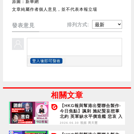
原圖：新華網
文章純屬作者個人意見，並不代表本報立場
排列方式:
發表意見
相關文章
【HKG報與幫港出聲聯合製作‧
今日焦點】諷刺 施紀賢妄想掌
北約 英軍缺水平價造艦 悲哀 入
境日本被查20小時 岑子杰還要
2026.06.30 視頻
周天慧
說感謝