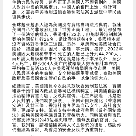
件助力民族復興，這些正正是美國人不願看到的，美國
人對於中國的戰略定力、中國人的奮鬥上進，無計可
施，才需要卑劣地用這類香港制裁法案去減緩中華民族
復興步伐。
全球越來越多人認為美國沒有資格自稱法治典範。就連
美國自己的非政府組織「世界正義工程」，最近都發布
了一個法治的排名，香港排行22名，但炮製香港制裁法
案的美國卻排行26名，還比香港落後4名，美國根本就
沒有資格對香港說三道四。另外，眾所周知美國社會已
陷於「禮樂崩壞」困局，各種「零元購」盛行，2022年
美國因大規模槍擊事件死亡的人數已上升到44,290人，
而所謂大規模槍擊事件的定義是除兇手本身以外，至少
4人死亡，即少於4人死亡的被槍殺人數沒有計算在內，
平均每天超過120人在美國死於槍擊啊各位市民！美國
人民最基本的生命權、安全權都嚴重受威脅，奉勸美國
政府及美國國會先管好自己的事，以免貽笑大方。
總括而言，美國議員今次惡意鼓吹香港制裁法案，實屬
粗暴干預中國內政及香港司法機構獨立，與美國自詡的
法治精神背道而馳，反映其虛偽。毛主席說過「凡是敵
人反對的，我們就要擁護」，美國企圖妖魔化《香港國
安法》及廿三條，香港社會各界為自己安全、為社會安
寧，更加要支持。筆者支持中央政府善用《反外國制裁
法》嚴懲美國涉事議員及其背後勢力。同時筆者與市民
們都支持所列的49位盡忠職守、義無反顧的官員、法
官、裁判官，請相信國家與人民是你們的後盾，感謝你
們繼續為國家、為香港的安全及秩序負重前行。