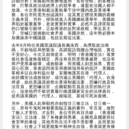
詳細分析了美國如何骯髒地濫用「長臂管轄」的各種法
律，打擊其政治或經濟上的競爭者，連盟友法國人都不
放過。今次香港制裁法案粗暴干涉中國內政及香港事
務，各位市民需充份認識到，這其實正體現美國的霸權
主義本質。另外，很快就進入美國總統選舉年，美國政
界陷於嚴重黨爭，老老實實幹實事，必然不及譁眾取寵
的口號吸引眼球，正如香港的反對派政棍，學足其主
子，空喊口號挑動社會矛盾，美國亦然，這年勢必變本
加厲操弄中國議題，包括近期這法案。
去年8月時任美國眾議院議長佩洛西，為撈取政治籌
碼，不顧地區局勢緊張，高調竄訪我國台灣地區，實在
不安好心。今次又顛倒是非，明明《香港國安法》落實
後社會迅速恢復穩定，再沒有良民受黑暴威脅，也沒有
商戶受黑暴破壞，成效顯著，而美國人刻意抹黑，實在
居心叵測，筆者認同保安局鄧炳強局長的批評，美國政
客根本以自身利益出發，妄圖掩護其在港「代理人」，
由於國安法成效很好，成功遏止美國的「代理人」在港
肆虐，故此美議員就祭出香港制裁法案，恐嚇行政及執
法官員，更恐嚇法官，企圖鬆動官員及法官的執行決
心，迫使他們不敢切實履行維護國家安全的法律責任，
從而讓美國的「代理人」能喘息、甚或可死灰復燃。
另外，美國人此舉顯然亦劍指廿三條立法，廿三條一
出，所有牛鬼蛇神都要面臨正義的審判，常言道，做對
了敵人才害怕、才反對。各位市民有目共睹，《香港國
安法》立法後，除了各種參與黑暴、企圖危及國家與社
會安寧的暴徒，其他市民生活不僅不受影響，反而更加
安全，社會上下就更能集中精神去自強，香港就更有條