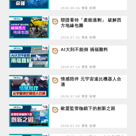
2026.08.06 博客
林暉
辯證看待「產能過剩」 破解西
方地緣包圍
2026.07.31 博客
林暉
AI大到不能倒 禍福難料
2026.07.16 博客
林暉
情感陪伴 元宇宙遠比機器人合
適
2026.07.08 博客
林暉
歐盟監管枷鎖下的創新之困
2026.07.02 博客
林暉