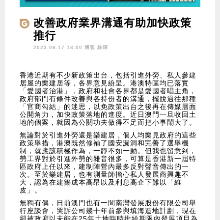
改善政府業界溝通有助加快政策
推行
2023.06.17 18:00 博客
林暉
香港近期有不少新政策出台，包括引進外勞、私人參建
居屋的樂建居等，各界意見紛呈。港澳特區均已落實
「愛國者治港」，政府和社會各界都是愛國者唱主角，
政府部門有條件改善與各持份者的溝通，擺脫過往那種
「官商勾結」的迷思，以免政策出台之後再在傳媒層面
公開角力，加快政策落地的進度。近日澳門一旦收回土
地的個案，就因為公關功夫做得不足而把小事鬧大了。
無論對於引進外勞還是樂建居，個人均樂見政府的這些
政策舉措，港澳既然修補了國安漏洞和完善了選舉機
制，就應該積極作為，一靜不如一動。但我也留意到，
勞工界對於引進外勞的雜音很多，可算是香港新一屆特
區政府上任以來，建制陣營內最多反對聲音傳出的一
次。至於樂建居，也有測量師擔心私人發展商興趣不
大，認為在建築成本高昂以及利息高企下難以「維
皮」。
無獨有偶，日前澳門也有一間南灣發展股份有限公司舉
行座談會，哭訴公司幾十年前參與填海造地計劃，現在
卻被政府以未能在25年土地臨時批給期限內發展項目為