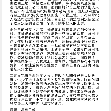
由收回土地，希望政府出手相助。事件在傳媒查詢後，
澳門政府給予公開回應，強調由於部分土地的承批人未
能在25年土地臨時批給期限內發展項目，因此政府宣告
有關土地的批給失效而收回該「閒置土地」。有關承批
人透過司法訴訟提出爭議，目前已有的法院判決皆認定
了政府決定的合法性，駁回有關承批人的上訴。
兩件事的可改善之處，都是政府與業界溝通的公關手
段。無論是新政策的推行還是一些項目的落實，政府往
往可能是擔心落得「官商勾結」的口實，凡事按章工
作，依照行政和司法程序辦事，這種做法會令很多政府
和業界的矛盾浮出水面，一旦政策沒有得到有效落實，
也會折損政府管治威信。上述例子中，如果澳門政府能
主動與有關企業溝通，就無需上演這種隔空喊話的戲
碼。香港粉嶺高爾夫球場的公屋大計也是一個好例子，
事件擾攘多年，其實政府、體育界、地產界各有不同的
盤算，不斷通過傳媒發聲角力，最終是否得以落實現在
還是未知之數。
其實在完善選舉制度之後，行政立法關係已經大幅改
善，也少了過往為反而反的反對派阻礙施政。眼前的問
題是，港澳特區政府的施政模式效率不夠高，跟不上內
地的發展進度，成為大灣區融合發展的不協調之處。因
此我建議港澳不妨學學內地的做法，在推出某些政策
前，先完成與各持份者的溝通工作，然後在政策公佈之
後就從速落實，不要再糾纏不清。如此或許有利於港澳
發展跟上大灣區內地城市的速度。
原圖：星島日報