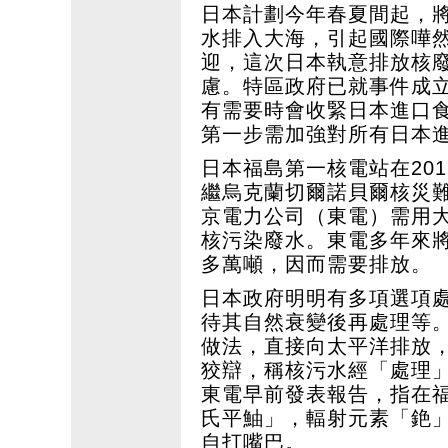
日本計劃今年春夏間起，將
水排入大海，引起國際嘩
迎，這次日本執意排放核
慮。特區政府已就事件成
有需要時會收緊日本進口
第一步需加強對所有日本
日本福島第一核電站在201
繼烏克蘭切爾諾貝爾核災
京電力公司（東電）需用
核污染廢水。東電多年來將
多萬噸，因而需要排放。
日本政府明明有多項選項
待其自然衰變後再處理等
做法，直接向太平洋排放
狡辯，稱核污水經「處理
東電早前發表報告，指在
氏平鮋」，輻射元素「銫」
自打嘴巴。