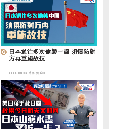
日本過往多次偷襲中國 須慎防對
方再重施故技
2026.08.06 博客
獨孤帆