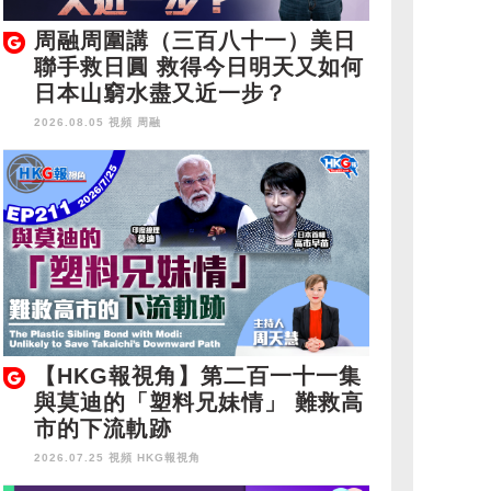
周融周圍講（三百八十一）美日
聯手救日圓 救得今日明天又如何
日本山窮水盡又近一步？
2026.08.05 視頻
周融
【HKG報視角】第二百一十一集
與莫迪的「塑料兄妹情」 難救高
市的下流軌跡
2026.07.25 視頻
HKG報視角