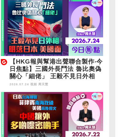
【HKG報與幫港出聲聯合製作‧今
日焦點】三國外長鬥法 魯比奧偽
關心「細佬」 王毅不見日外相
明落日本 美國面
2026.07.24 視頻
周天慧