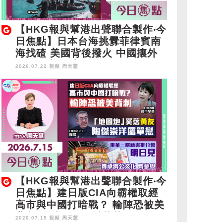
【HKG報與幫港出聲聯合製作‧今
日焦點】日本台海挑釁菲律賓南
海找碴 美國背後撥火 中國攘外
多啲嚟密啲手
2026.07.22 視頻
周天慧
【HKG報與幫港出聲聯合製作‧今
日焦點】建日版CIA向霸權取經
高市與中國打暗戰？ 輸陣恐被美
背刺 「地圖炮」奚落黃友 陶傑
2026.07.15 視頻
周天慧