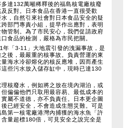
多達132萬噸稀釋後的福島核電廠核廢
然及反對。日本食品在香港一直很受歡
廢水，自然引來社會對日本食品安全的疑
立跨部門專責小組，提早作出應對，表明
食物管制。為了市民安心，我們促請政府
進口食品的檢測，嚴格為市民把關。
1年「3‧11」大地震引發的洩漏事故，是
難之後，最嚴重的核事故。負責營運的東
大量海水冷卻熔化的核反應堆，因而產生
這些污水放入儲存缸中，現時已達130
處理核廢水，例如將之放在境內湖泊，或
。但偏偏他們只取用最容易、最低成本的
，實屬不道德，亦不負責任。日本更企圖
」後已經安全，不會造成生態災難。可是
福島第一核電廠港灣內捕獲的海水魚「許
含量超標180倍，可見安全之說完全是