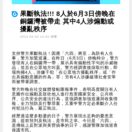
果斷執法!!! 8人於6月3日傍晚在
銅鑼灣被帶走 其中4人涉煽動或
擾亂秩序
2023.06.04 12:00 時事
支持警方果斷執法！因應「六四」將至，為防有人生
事，警方加緊巡邏。在昨日（6月3日）傍晚時分，警方
發現有人在銅鑼灣一帶，展示具有煽動性字句的示威物
品，並且在公眾地方叫囂。警方經調查後採取行動，即
場拘捕4人，涉嫌干犯「在公眾地方擾亂秩序」或「作
出具煽動意圖的作為」罪；另有4人涉嫌破壞社會安寧
而被帶署調查。
警方昨晚在社交媒體發帖匯報事件，表明高度關注有人
意圖作出煽動及鼓吹他人進行危害國家安全、公共秩
序、公共安全的違法行為，並強調會加強巡邏與收集情
報，全力預防及打擊罪案，又重申警方定必果斷介入任
何犯法行為，嚴正執法。
經歷過這麼多動盪的日子，警方展現出足夠的憂患意
識，提前預判及執法，是市民之幸。今日是「六四」，
是傳統上反對派與黃營搞事的日子，感謝警隊加強巡查
保護市民。