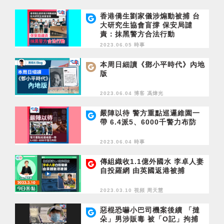
香港僑生劉家儀涉煽動被捕 台
大研究生協會盲撐 保安局譴
責：抹黑警方合法行動
2023.06.05 時事
本周日細讀《鄧小平時代》內地
版
2023.06.04 博客
馮煒光
嚴陣以待 警方重點巡邏維園一
帶 6.4派5、6000千警力布防
2023.06.04 時事
傳組織收1.1億外國水 李卓人妻
自投羅網 由英國返港被捕
2023.03.10 視頻
周天慧
惡棍恐嚇小巴司機案後續 「撻
朵」男涉販毒 被「O記」拘捕