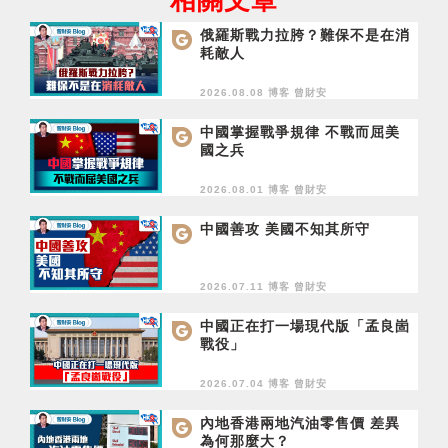
相關文章
俄羅斯戰力拉胯？難保不是在消
耗敵人
2026.08.08 博客
曾財安
中國掌握戰爭規律 不戰而屈美
國之兵
2026.08.01 博客
曾財安
中國善攻 美國不知其所守
2026.07.11 博客
曾財安
中國正在打一場現代版「孟良崮
戰役」
2026.07.04 博客
曾財安
內地香港兩地汽油零售價 差異
為何那麼大？