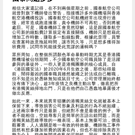
相信大家還記得，在不到兩個星期之前，國泰航空公司
就曾對旗下機師發出警告，指接獲許多外國機場與香港
航空港機構投訴，國泰航空公司航機經常出現滑行過
慢，經常造成跑道擁塞，責令機師不可再犯，否則將被
處罰。可是，國泰機師工會竟然辯解，這是跟國泰航空
公司新的鐘點費計算規定有直接關係，機師只是想藉此
增加工作時數，賺取多一點鐘點費。根據此歪理，員警
在查案時故意拖延時間，讓市民久等，只是想多獲得加
班費用，試問市民能接受此荒謬的邏輯嗎？
眾所周知，在整個所謂顏色革命暴動時期尤其是香港國
際機場被佔領期間，不少國泰航空公司職員除了是活躍
參與的暴徒外，一些人更是港獨團夥的核心成員。自
《港區國安法》於2020年6月生效之後，那些站得最
前，鬧得最凶的國泰職員雖然被繩之於法或自己離職，
但不知是出於愚昧無知或鼠目寸光，公司管理層始終都
沒有痛下決心，趁3年疫情之良機主動出擊，徹底把所
有港獨黃絲掃地出門，只是在他們自己愚蠢地暴露後才
做出反應。
如此一來，本來就異常猖獗的港獨黃絲文化就被基本上
保留下來，導致損害公司形象及利益的行為不絕如縷，
上述兩宗事件只是最新，但絕對不會是最後的例子。筆
者不能相信，空姐辱客只是簡單的言語出錯問題，而是
港獨黃絲思維導致的一種表現，基本上無藥可治，價值
觀審查，人人過關是唯一有效的特效藥。機師拖工事件
固然有想多賺加班費的因素在內，但也不能排除美西方
勢力介入，指使無間道作亂的可能性。因此，警告是不