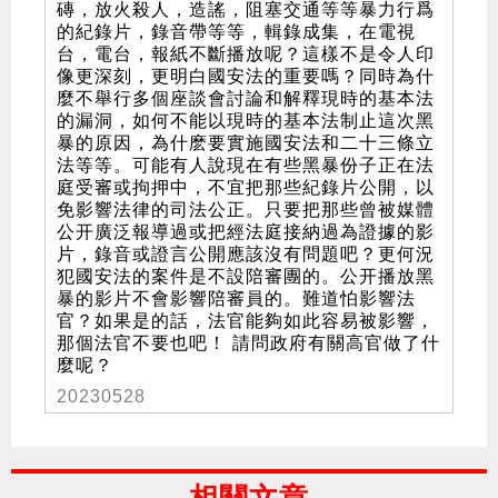
磚，放火殺人，造謠，阻塞交通等等暴力行爲
的紀錄片，錄音帶等等，輯錄成集，在電視
台，電台，報紙不斷播放呢？這樣不是令人印
像更深刻，更明白國安法的重要嗎？同時為什
麼不舉行多個座談會討論和解釋現時的基本法
的漏洞，如何不能以現時的基本法制止這次黑
暴的原因，為什麽要實施國安法和二十三條立
法等等。可能有人說現在有些黑暴份子正在法
庭受審或拘押中，不宜把那些紀錄片公開，以
免影響法律的司法公正。只要把那些曾被媒體
公开廣泛報導過或把經法庭接納過為證據的影
片，錄音或證言公開應該沒有問題吧？更何況
犯國安法的案件是不設陪審團的。公开播放黑
暴的影片不會影響陪審員的。難道怕影響法
官？如果是的話，法官能夠如此容易被影響，
那個法官不要也吧！ 請問政府有關高官做了什
麼呢？
20230528