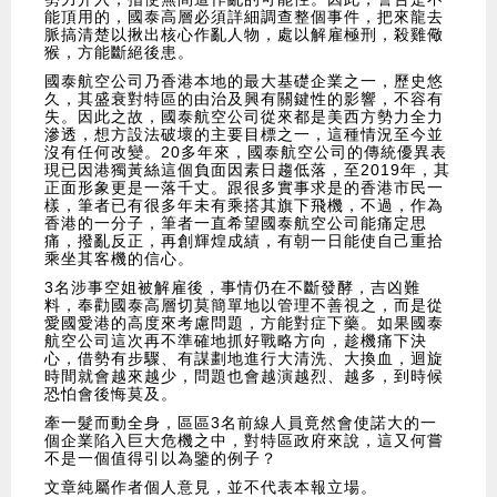
能頂用的，國泰高層必須詳細調查整個事件，把來龍去
脈搞清楚以揪出核心作亂人物，處以解雇極刑，殺雞儆
猴，方能斷絕後患。
國泰航空公司乃香港本地的最大基礎企業之一，歷史悠
久，其盛衰對特區的由治及興有關鍵性的影響，不容有
失。因此之故，國泰航空公司從來都是美西方勢力全力
滲透，想方設法破壞的主要目標之一，這種情況至今並
沒有任何改變。20多年來，國泰航空公司的傳統優異表
現已因港獨黃絲這個負面因素日趨低落，至2019年，其
正面形象更是一落千丈。跟很多實事求是的香港市民一
樣，筆者已有很多年未有乘搭其旗下飛機，不過，作為
香港的一分子，筆者一直希望國泰航空公司能痛定思
痛，撥亂反正，再創輝煌成績，有朝一日能使自己重拾
乘坐其客機的信心。
3名涉事空姐被解雇後，事情仍在不斷發酵，吉凶難
料，奉勸國泰高層切莫簡單地以管理不善視之，而是從
愛國愛港的高度來考慮問題，方能對症下藥。如果國泰
航空公司這次再不準確地抓好戰略方向，趁機痛下決
心，借勢有步驟、有謀劃地進行大清洗、大換血，迴旋
時間就會越來越少，問題也會越演越烈、越多，到時候
恐怕會後悔莫及。
牽一髮而動全身，區區3名前線人員竟然會使諾大的一
個企業陷入巨大危機之中，對特區政府來說，這又何嘗
不是一個值得引以為鑒的例子？
文章純屬作者個人意見，並不代表本報立場。