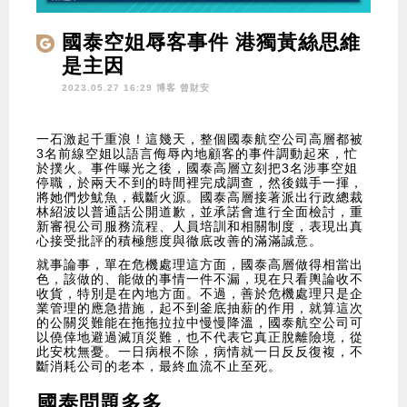
國泰空姐辱客事件 港獨黃絲思維
是主因
2023.05.27 16:29 博客
曾財安
一石激起千重浪！這幾天，整個國泰航空公司高層都被
3名前線空姐以語言侮辱內地顧客的事件調動起來，忙
於撲火。事件曝光之後，國泰高層立刻把3名涉事空姐
停職，於兩天不到的時間裡完成調查，然後鐵手一揮，
將她們炒魷魚，截斷火源。國泰高層接著派出行政總裁
林紹波以普通話公開道歉，並承諾會進行全面檢討，重
新審視公司服務流程、人員培訓和相關制度，表現出真
心接受批評的積極態度與徹底改善的滿滿誠意。
就事論事，單在危機處理這方面，國泰高層做得相當出
色，該做的、能做的事情一件不漏，現在只看輿論收不
收貨，特別是在內地方面。不過，善於危機處理只是企
業管理的應急措施，起不到釜底抽薪的作用，就算這次
的公關災難能在拖拖拉拉中慢慢降溫，國泰航空公司可
以僥倖地避過滅頂災難，也不代表它真正脫離險境，從
此安枕無憂。一日病根不除，病情就一日反反復複，不
斷消耗公司的老本，最終血流不止至死。
國泰問題多多