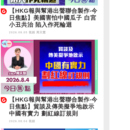
【HKG報與幫港出聲聯合製作‧今
日焦點】美國害怕中國瓜子 白宮
小丑共治 陷入作死輪迴
2026.08.05 視頻
周天慧
【HKG報與幫港出聲聯合製作‧今
日焦點】貿談及傳美擬爭地啟示
中國有實力 劃紅線訂規則
2026.08.04 視頻