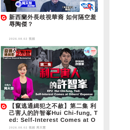
新西蘭外長歧視華裔 如何隔空羞
辱陶傑？
2026.08.02 視頻
【竄逃通緝犯之不赦】第二集 利
己害人的許智峯Hui Chi-fung, T
ed: Self-Interest Comes at O
thers' Expense
2026.08.02 視頻
周天慧