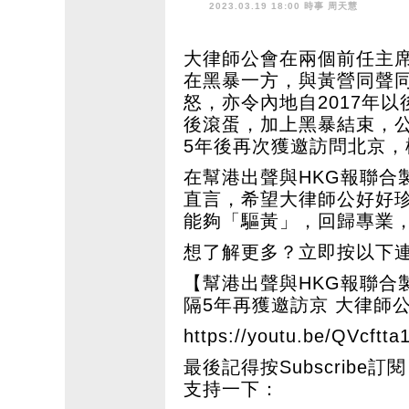
2023.03.19 18:00 時事
周天慧
大律師公會在兩個前任主
在黑暴一方，與黃營同聲
怒，亦令內地自2017年
後滾蛋，加上黑暴結束，
5年後再次獲邀訪問北京
在幫港出聲與HKG報聯合
直言，希望大律師公好好
能夠「驅黃」，回歸專業
想了解更多？立即按以下
【幫港出聲與HKG報聯合
隔5年再獲邀訪京 大律師
https://youtu.be/QVcftta
最後記得按Subscribe訂閱 
支持一下：