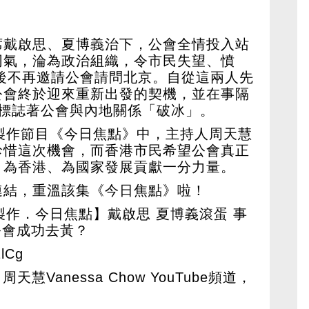
席戴啟思、夏博義治下，公會全情投入站
同氣，淪為政治組織，令市民失望、憤
以後不再邀請公會請問北京。自從這兩人先
公會終於迎來重新出發的契機，並在事隔
，標誌著公會與內地關係「破冰」。
製作節目《今日焦點》中，主持人周天慧
珍惜這次機會，而香港市民希望公會真正
，為香港、為國家發展貢獻一分力量。
連結，重溫該集《今日焦點》啦！
製作．今日焦點】戴啟思 夏博義滾蛋 事
公會成功去黃？
1lCg
周天慧Vanessa Chow YouTube頻道，