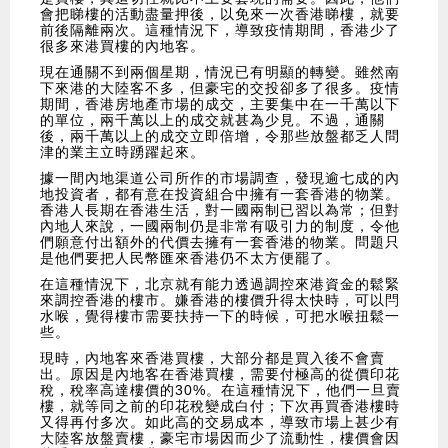
會把睇樓的活動盡量押後，以免來一次香港睇樓，就要
前後隔離兩次。這種情況下，導致疫情期間，香港少了
很多來港買樓的內地客。
現在通關不到兩個星期，情況已有明顯的轉變。雖然南
下來港的大陸客不多，但豪宅的交投卻多了很多。疫情
期間，香港房地產市場的成交，主要集中在一千萬以下
的單位，兩千萬以上的成交就甚為少見。不過，通關
後，兩千萬以上的成交立即倍增，令那些放盤都乏人問
津的業主立時踴躍起來。
據一間內地渠道公司所作的市場調查，發現逾七成的內
地投資者，都有意在投資組合中擁有一套香港的物業。
香港人長期在香港生活，對一國兩制已習以為常；但對
內地人來說，一國兩制仍是非常有吸引力的制度，令他
們願意付出額外的代價去擁有一套香港的物業。問題只
是他們要把人民幣匯來香港仍不太方便罷了。
在這種情況下，北京就有能力透過調控來港資金的鬆緊
來調控香港的樓市。嫌香港的樓價升得太快時，可以閂
水喉，覺得樓市需要扶持一下的時候，可把水喉扭鬆一
些。
現時，內地客來香港買樓，大部分都是買入後不會賣
出。原因是內地客在香港買樓，需要付極高的從價印花
稅，稅率高達樓價的30%。在這種情況下，他們一旦賣
樓，就等同之前的印花稅變成白付；下次再買香港樓時
又得再付多次。如此高的交易成本，導致市場上甚少有
大陸客放盤賣樓，豪宅市場因而少了流動性，樓價會因