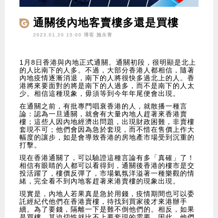
通關後內地客賣樓多還是買樓
多？
2023.01.20 15:00 博客
施永青
1月8日香港與內地正式通關。通關初段，很明顯是北上
的人比南下的人多。不過，大部分香港人都相信，隨著
內地疫情逐漸消退，南下的人將很快多過北上的人。香
港將來要面對的將是南下的人過多，而不是南下的人太
少。相信這種現象，毋須等到今年年尾便會出現。
在通關之前，有批專門唱衰香港的人，就散播一種言
論：認為一旦通關，就會有大量內地人趕著來香港賣
樓；這些人因內地經濟出問題，出現財政困難，非賣樓
套現不可；他們會因為急於套現，而不惜在售價上作大
幅度的讓步，如是會導致香港的房地產市場受到沉重的
打擊。
現在香港通關了，可以驗證這種言論有多「真確」了！
相信有眼睛的人都可以看得到，通關後香港的樓市是交
投活躍了，樓價反彈了，市場氣氛洋溢著一種樂觀的情
緒，完全看不到內地客趕著來港賣樓的現象出現。
現實是，內地人若果真是急於用錢，疫情期間也可以委
託經紀代他們在香港賣樓，待找到買家後才來港辦手
續。為了要錢，隔離一下是難不倒他們的。相反，如果
是買樓，其迫切性就比不上要套現的需要。因此，他們