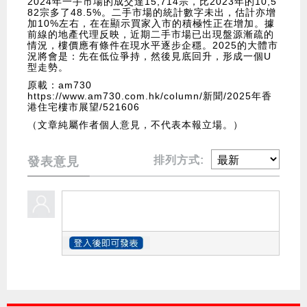
2024年一手市場的成交達15,714宗，比2023年的10,5
82宗多了48.5%。二手市場的統計數字未出，估計亦增
加10%左右，在在顯示買家入市的積極性正在增加。據
前線的地產代理反映，近期二手市場已出現盤源漸疏的
情況，樓價應有條件在現水平逐步企穩。2025的大體市
況將會是：先在低位爭持，然後見底回升，形成一個U
型走勢。
原載：am730
https://www.am730.com.hk/column/新聞/2025年香
港住宅樓市展望/521606
（文章純屬作者個人意見，不代表本報立場。）
排列方式:
發表意見