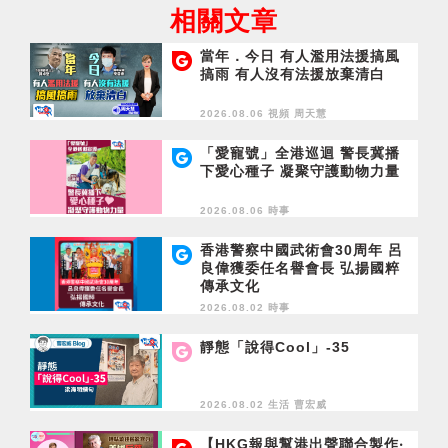
相關文章
當年．今日 有人濫用法援搞風
搞雨 有人沒有法援放棄清白
2026.08.06 視頻
周天慧
「愛寵號」全港巡迴 警長冀播
下愛心種子 凝聚守護動物力量
2026.08.06 時事
香港警察中國武術會30周年 呂
良偉獲委任名譽會長 弘揚國粹
傳承文化
2026.08.02 時事
靜態「說得Cool」-35
2026.08.02 生活
曹宏威
【HKG報與幫港出聲聯合製作‧