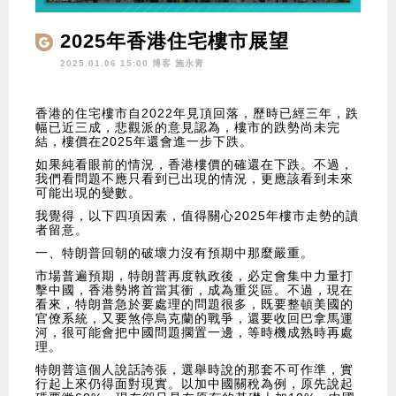
2025年香港住宅樓市展望
2025.01.06 15:00 博客
施永青
香港的住宅樓市自2022年見頂回落，歷時已經三年，跌
幅已近三成，悲觀派的意見認為，樓市的跌勢尚未完
結，樓價在2025年還會進一步下跌。
如果純看眼前的情況，香港樓價的確還在下跌。不過，
我們看問題不應只看到已出現的情況，更應該看到未來
可能出現的變數。
我覺得，以下四項因素，值得關心2025年樓市走勢的讀
者留意。
一、特朗普回朝的破壞力沒有預期中那麼嚴重。
市場普遍預期，特朗普再度執政後，必定會集中力量打
擊中國，香港勢將首當其衝，成為重災區。不過，現在
看來，特朗普急於要處理的問題很多，既要整頓美國的
官僚系統，又要煞停烏克蘭的戰爭，還要收回巴拿馬運
河，很可能會把中國問題擱置一邊，等時機成熟時再處
理。
特朗普這個人說話誇張，選舉時說的那套不可作準，實
行起上來仍得面對現實。以加中國關稅為例，原先說起