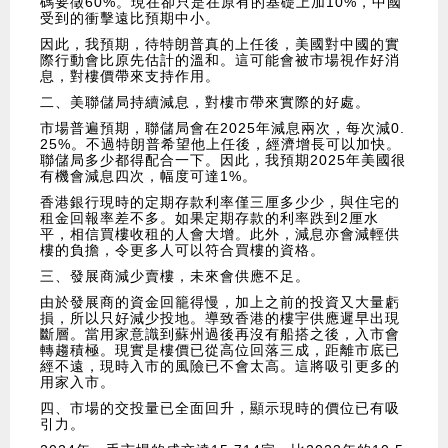
碼要徵60%。現在卻只是在原有的基礎上加10%，中國
受到的衝擊遠比預期中小。
因此，我預期，待特朗普真的上任後，美國對中國的實
際行動會比原先估計的溫和。這可能會被市場視作好消
息，對樓價帶來支持作用。
二、美聯儲局持續減息，對樓市帶來實際的好處。
市場普遍預期，聯儲局會在2025年減息兩次，每次減0.
25%。不過特朗普希望他上任後，經濟增長可以加快。
聯儲局多少都得配合一下。因此，我預期2025年美國很
有機會減息四次，幅度可達1%。
香港銀行現時的定期存款利率僅三厘多少少，與住宅的
租金回報率差不多。如果定期存款的利率跌到2厘水
平，相信買樓收租的人會大增。此外，減息亦會減輕供
樓的負擔，令更多人可以符合買樓的資格。
三、發展商減少賣樓，未來會供應不足。
由於發展商的資金回籠得慢，加上之前的投資又大量虧
損，所以只好減少投地。導致香港的樓宇供應遲早出現
斷層。當用家意識到蘇州過後再沒有船搭之後，入市會
轉趨積極。現實是樓價已從高位回落三成，距離市底已
經不遠，現時入市的風險已不會太高。這將吸引更多的
用家入市。
四、市場的交投量已全面回升，顯示現時的價位已有吸
引力。