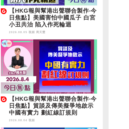
【HKG報與幫港出聲聯合製作‧今
日焦點】美國害怕中國瓜子 白宮
小丑共治 陷入作死輪迴
2026.08.05 視頻
周天慧
【HKG報與幫港出聲聯合製作‧今
日焦點】貿談及傳美擬爭地啟示
中國有實力 劃紅線訂規則
2026.08.04 視頻