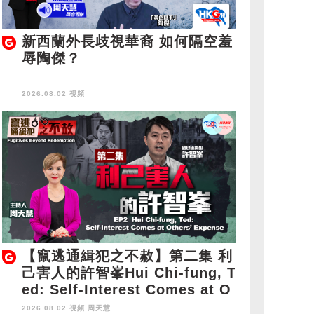
新西蘭外長歧視華裔 如何隔空羞
辱陶傑？
2026.08.02 視頻
【竄逃通緝犯之不赦】第二集 利
己害人的許智峯Hui Chi-fung, T
ed: Self-Interest Comes at O
thers' Expense
2026.08.02 視頻
周天慧