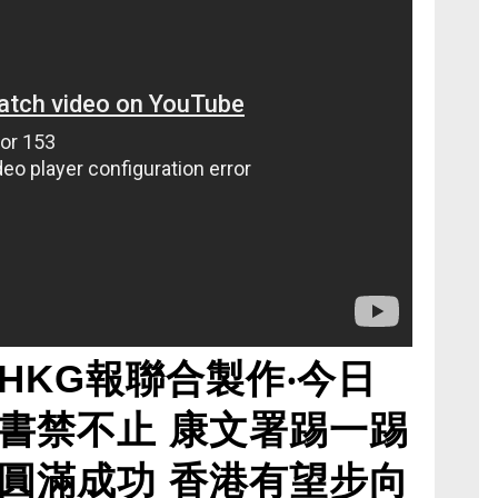
HKG報聯合製作‧今日
書禁不止 康文署踢一踢
圓滿成功 香港有望步向