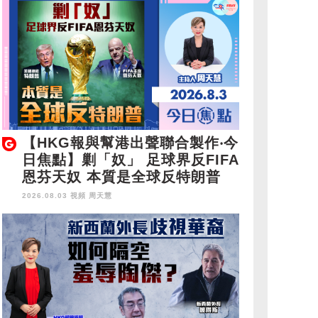
【HKG報與幫港出聲聯合製作‧今
日焦點】剿「奴」 足球界反FIFA
恩芬天奴 本質是全球反特朗普
2026.08.03 視頻
周天慧