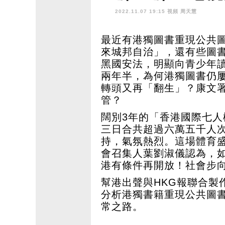
復常之路
2022.11.07 19:15 視頻
周天慧
最近有港獨圖書重現公共
來城邦自治」，還有些圖
黑國安法，明顯向青少年
兩年半，為何港獨圖書仍
轉頭又再「翻生」？康文
管？
闊別3年的「香港國際七人
三日合共超過六萬五千人
持，氣氛熱烈。這場體育
會召集人葉劉淑儀認為，
港有條件再開放！社會步
幫港出聲與HKG報聯合製
分析港獨書籍重現公共圖
常之路。