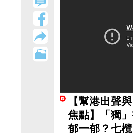
【幫港出聲與
焦點】「獨」
郁一郁？七欖