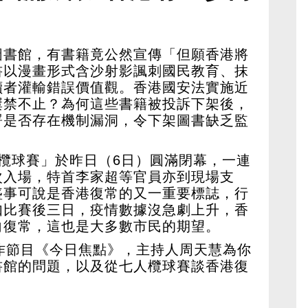
圖書館，有書籍竟公然宣傳「但願香港將
書以漫畫形式含沙射影諷刺國民教育、抹
讀者灌輸錯誤價值觀。香港國安法實施近
屢禁不止？為何這些書籍被投訴下架後，
署是否存在機制漏洞，令下架圖書缺乏監
欖球賽」於昨日（6日）圓滿閉幕，一連
次入場，特首李家超等官員亦到現場支
盛事可說是香港復常的又一重要標誌，行
如比賽後三日，疫情數據沒急劇上升，香
向復常，這也是大多數市民的期望。
作節目《今日焦點》，主持人周天慧為你
書館的問題，以及從七人欖球賽談香港復