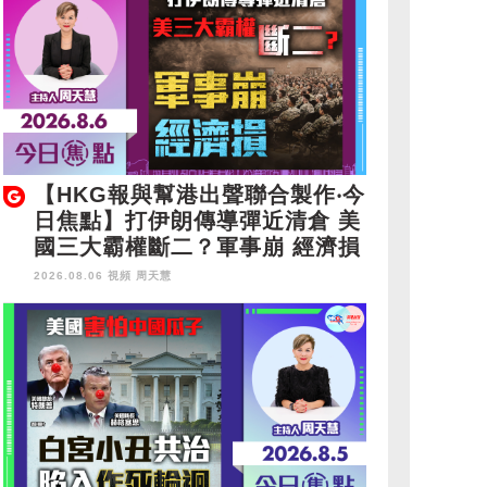
【HKG報與幫港出聲聯合製作‧今
日焦點】打伊朗傳導彈近清倉 美
國三大霸權斷二？軍事崩 經濟損
2026.08.06 視頻
周天慧