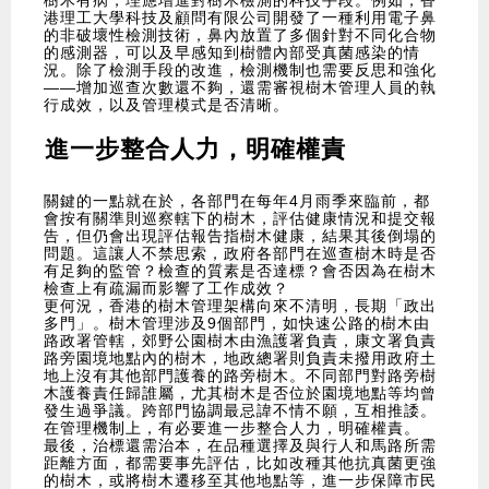
樹木有病，理應增進對樹木檢測的科技手段。例如，香
港理工大學科技及顧問有限公司開發了一種利用電子鼻
的非破壞性檢測技術，鼻內放置了多個針對不同化合物
的感測器，可以及早感知到樹體內部受真菌感染的情
況。除了檢測手段的改進，檢測機制也需要反思和強化
——增加巡查次數還不夠，還需審視樹木管理人員的執
行成效，以及管理模式是否清晰。
進一步整合人力，明確權責
關鍵的一點就在於，各部門在每年4月雨季來臨前，都
會按有關準則巡察轄下的樹木，評估健康情況和提交報
告，但仍會出現評估報告指樹木健康，結果其後倒塌的
問題。這讓人不禁思索，政府各部門在巡查樹木時是否
有足夠的監管？檢查的質素是否達標？會否因為在樹木
檢查上有疏漏而影響了工作成效？
更何況，香港的樹木管理架構向來不清明，長期「政出
多門」。樹木管理涉及9個部門，如快速公路的樹木由
路政署管轄，郊野公園樹木由漁護署負責，康文署負責
路旁園境地點內的樹木，地政總署則負責未撥用政府土
地上沒有其他部門護養的路旁樹木。不同部門對路旁樹
木護養責任歸誰屬，尤其樹木是否位於園境地點等均曾
發生過爭議。跨部門協調最忌諱不情不願，互相推諉。
在管理機制上，有必要進一步整合人力，明確權責。
最後，治標還需治本，在品種選擇及與行人和馬路所需
距離方面，都需要事先評估，比如改種其他抗真菌更強
的樹木，或將樹木遷移至其他地點等，進一步保障市民