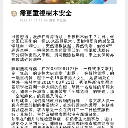
需更重視樹木安全
2022.10.01 22:00 博客
李世榮
可曾想過，漫步在香港街頭，會被樹木砸中？近日，何
文田巴富街的一棵10米高鳳凰木，因樹根受真菌感染及
蟻蛀而「爛心」，突然連根拔起，轟然倒塌，砸毀4部
經過車輛。一輛保姆車車頂嚴重凹陷，擋風玻璃粉碎，
部分樹幹更壓入車廂。男司機險被爆頭，車上女保姆亦
被玻璃碎片濺中。
險劇無獨有偶，在2008年08月27日，一棵被康文署判
定「無恙」的赤柱大街古樹「刺桐」，突解體倒塌，約
一噸重樹幹，壓中一名19歲準港大女生，她當場死亡；
另外一宗發生於2018年08月21日，秀茂坪新清水灣道
基順學校對開一棵大樹的樹椏，擊斃一名途經的印籍女
傭。如果一座城市，屢屢敲響「全城危樹」的警鐘，那
「全城綠化」的意義又何在？
針對此事，我們看到政府官網的解釋：「康文署人員一
直有留意該樹的生長情況，並進行適當的護理，包括修
剪及疏枝等。署方最近一次在四月二十二日檢查該樹
時，其枝幹、主幹及樹根表面都沒有腐爛跡象。」
如果在5個月前經檢查無虞，卻仍發生此類事故，坦白
說更令人感到不安。據瞭解，單靠肉眼檢查或未能察覺