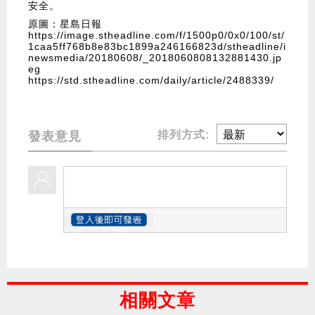
安全。
原圖：星島日報
https://image.stheadline.com/f/1500p0/0x0/100/st/
1caa5ff768b8e83bc1899a246166823d/stheadline/i
newsmedia/20180608/_2018060808132881430.jp
eg
https://std.stheadline.com/daily/article/2488339/
排列方式:
發表意見
相關文章