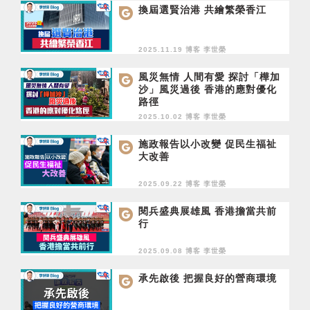
換屆選賢治港 共繪繁榮香江
2025.11.19 博客
李世榮
風災無情 人間有愛 探討「樺加
沙」風災過後 香港的應對優化
路徑
2025.10.02 博客
李世榮
施政報告以小改變 促民生福祉
大改善
2025.09.22 博客
李世榮
閱兵盛典展雄風 香港擔當共前
行
2025.09.08 博客
李世榮
承先啟後 把握良好的營商環境