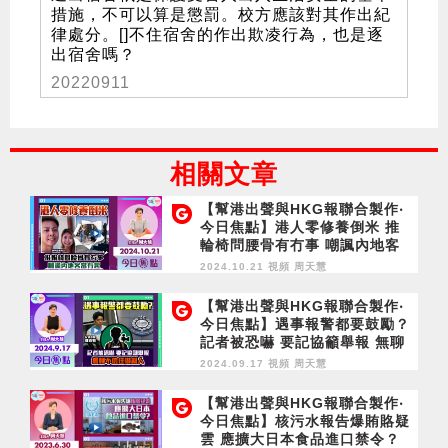
措施，不可以算是懲罰。校方應該對其作出紀
律處分。[]不住宿舍的作出欺凌行為，也是逐
出宿舍嗎？
20220911
相關文章
【幫港出聲與HKG報聯合製作‧
今日焦點】港人零修養倒米 推
輪椅問腰骨有冇事 嘲諷內地客
當有趣
2024.10.21 視頻
周天慧
【幫港出聲與HKG報聯合製作‧
今日焦點】遇事報警都要鼓勵？
記者被恐嚇 要記協籲舉報 無聊
不信任嚇親人
2024.09.17 視頻
周天慧
【幫港出聲與HKG報聯合製作‧
今日焦點】核污水報告爆賄賂疑
雲 應擴大日本食品進口禁令？