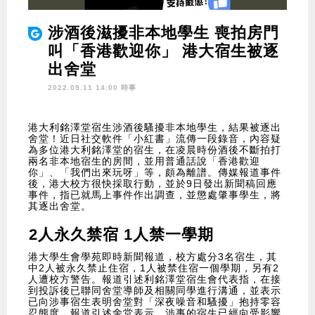
涉酒後滋擾非本地學生 喪拍房門
叫「香港歡迎你」 港大宿生被逐
出舍堂
2022.09.11 14:00 時事
港大利銘澤堂宿生涉酒後騷擾非本地學生，結果被逐出
舍堂！近日社交軟件「小紅書」流傳一段錄音，內容疑
為多位港大利銘澤堂的宿生，在凌晨時份酒後不斷拍打
兩名非本地宿生的房間，並用普通話說「香港歡迎
你」、「我們出來玩呀」等，頗為離譜。傳媒報道事件
後，港大校方很快採取行動，並於9日發出新聞稿回應
事件，指已就馬上事件作出調查，並懲處肇事學生，將
其逐出舍堂。
2人永久禁宿 1人禁一學期
港大學生會學苑即時新聞報道，校方處分3名宿生，其
中2人被永久禁止住宿，1人被禁住宿一個學期，另有2
人遭校方警告。報道引述利銘澤堂宿生會代表指，在接
到投訴後已聯同舍堂導師及相關同學進行溝通，並表示
已向涉事宿生表明舍堂對「深夜噪音和騷擾」抱持零容
忍態度。報道引述舍堂表示，涉事的宿生已經向受影響