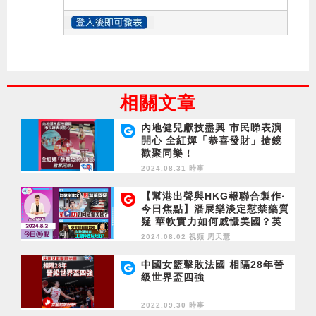
相關文章
內地健兒獻技盡興 市民睇表演
開心 全紅嬋「恭喜發財」搶鏡
歡聚同樂！
2024.08.31 時事
【幫港出聲與HKG報聯合製作‧
今日焦點】潘展樂淡定懟禁藥質
疑 華軟實力如何威懾美國？英
外相提黎智英 財政瀕破產 工黨
2024.08.02 視頻
周天慧
仲要玩政治？
中國女籃擊敗法國 相隔28年晉
級世界盃四強
2022.09.30 時事