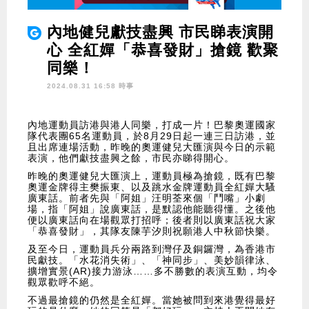
內地健兒獻技盡興 市民睇表演開
心 全紅嬋「恭喜發財」搶鏡 歡聚
同樂！
2024.08.31 16:58 時事
內地運動員訪港與港人同樂，打成一片！巴黎奧運國家
隊代表團65名運動員，於8月29日起一連三日訪港，並
且出席連場活動，昨晚的奧運健兒大匯演與今日的示範
表演，他們獻技盡興之餘，市民亦睇得開心。
昨晚的奧運健兒大匯演上，運動員極為搶鏡，既有巴黎
奧運金牌得主樊振東、以及跳水金牌運動員全紅嬋大騷
廣東話。前者先與「阿姐」汪明荃來個「鬥嘴」小劇
場，指「阿姐」說廣東話，是默認他能聽得懂。之後他
便以廣東話向在場觀眾打招呼；後者則以廣東話祝大家
「恭喜發財」，其隊友陳芋汐則祝願港人中秋節快樂。
及至今日，運動員兵分兩路到灣仔及銅鑼灣，為香港市
民獻技。「水花消失術」、「神同步」、美妙韻律泳、
擴增實景(AR)接力游泳……多不勝數的表演互動，均令
觀眾歡呼不絕。
不過最搶鏡的仍然是全紅嬋。當她被問到來港覺得最好