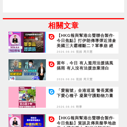
相關文章
【HKG報與幫港出聲聯合製作‧
今日焦點】打伊朗傳導彈近清倉
美國三大霸權斷二？軍事崩 經
濟損
2026.08.06 視頻
周天慧
當年．今日 有人濫用法援搞風
搞雨 有人沒有法援放棄清白
2026.08.06 視頻
周天慧
「愛寵號」全港巡迴 警長冀播
下愛心種子 凝聚守護動物力量
2026.08.06 時事
【HKG報與幫港出聲聯合製作‧
今日焦點】貿談及傳美擬爭地啟