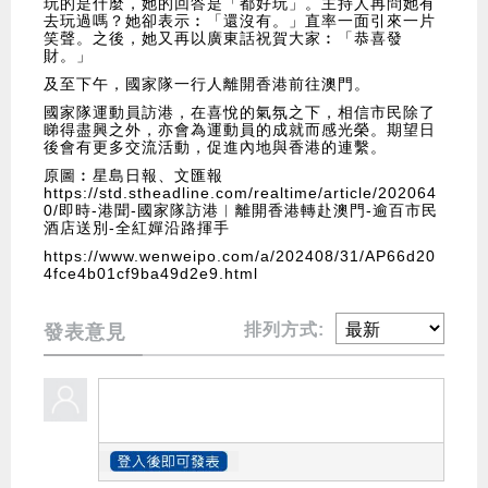
玩的是什麼，她的回答是「都好玩」。主持人再問她有
去玩過嗎？她卻表示︰「還沒有。」直率一面引來一片
笑聲。之後，她又再以廣東話祝賀大家︰「恭喜發
財。」
及至下午，國家隊一行人離開香港前往澳門。
國家隊運動員訪港，在喜悅的氣氛之下，相信市民除了
睇得盡興之外，亦會為運動員的成就而感光榮。期望日
後會有更多交流活動，促進內地與香港的連繫。
原圖︰星島日報、文匯報
https://std.stheadline.com/realtime/article/202064
0/即時-港聞-國家隊訪港︱離開香港轉赴澳門-逾百市民
酒店送別-全紅嬋沿路揮手
https://www.wenweipo.com/a/202408/31/AP66d20
4fce4b01cf9ba49d2e9.html
排列方式:
發表意見