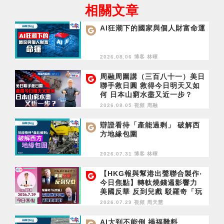
相關文章
AI狂潮下的國家與個人財富命運
2026.08.06 博客
林暉
周融周圍講（三百八十一）美日
聯手救日圓 救得今日明天又如
何 日本山窮水盡又近一步？
2026.08.05 視頻
周融
辯證看待「產能過剩」 破解西
方地緣包圍
2026.07.31 博客
林暉
【HKG報與幫港出聲聯合製作‧
今日焦點】轉軚燒錢遏影響力
美國反華 反到兒戲 駁羅奇「玩
完論」 香港唔靠中國 唔通靠美
2026.07.29 視頻
周天慧
國？
AI大到不能倒 禍福難料