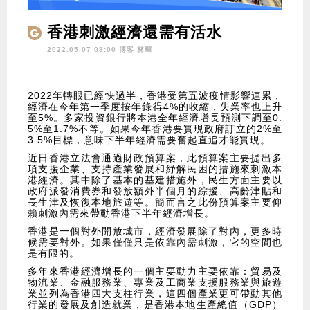
香港刺激經濟還需有活水
2022.05.07 08:00 博客
林暉
2022年轉眼已經快過半，香港受第五波疫情影響連累，
經濟在今年第一季度按年錄得4%的收縮，失業率也上升
至5%。多家投資銀行將本港全年經濟增長預測下調至0.
5%至1.7%不等。如果今年香港要實現政府訂立的2%至
3.5%目標，意味下半年經濟需要奮起直追才能實現。
近日香港立法會通過財政預算案，此預算案主要提出多
項支援企業、支持產業發展和紓解民困的措施來刺激本
港經濟。其中除了基本的基建措施外，民生方面主要以
政府派發消費券和發放額外半個月的綜援、高齡津貼和
長生津及恢復本地旅遊等。簡而言之此份預算案主要仰
賴刺激內需來帶動香港下半年經濟增長。
香港是一個對外開放城市，經濟發展除了對內，更多時
候需要對外。如果僅僅只是依靠內需刺激，它的空間也
是有限的。
多年來香港經濟增長的一個主要動力主要依靠：貿易及
物流業、金融服務業、專業及工商業支援服務業與旅遊
業並列為香港四大支柱行業，這四個產業更可帶動其他
行業的發展及創造就業，是香港本地生產總值（GDP）