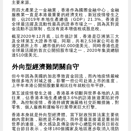
主要來源。
而四大產業之一金融業，香港作為國際金融中心，金融
服務業一直是本港最重要的經濟支柱，新冠疫情發生之
前，佔2019年本地生產總值（GDP）21.3%。香港是
全球最活躍及流動性最高的證券市場之一，因為其對資
金流動不設限制，也沒有資本增值稅或股息稅。
截至2020年12月底，以市值計算，香港是亞洲第三大
及全球第五大證券市場。同期，共有2,538家公司在香
港交易所上市，總市值約60,000億美元。同時香港也是
全球最活躍的首次公開招股市場之一，2020年集資總額
達510億美元。
外向型經濟難閉關自守
但今年因為美國的加息導致資金回流，而內地疫情嚴峻
致很多地方封城之後，影響一些公司赴港上市的進度，
上半年本港公開招股數量相比往年就較往年平靜。
第五波疫情發生之後，香港基本切斷與世界各地的人員
往來，佔香港本地生產總值3.6%的訪港旅遊業陷於停
滯。為控制疫情，香港持續實施嚴格社交距離措施，對
零售、個人服務和運輸等行業帶來巨大打擊。
香港本身就是外向型經濟體。當下財政預算法案主要依
賴內需刺激，顯然是不夠的。而外需最直接還是重拾與
世界的連接。港大感染及傳染病中心總監何栢良日前在
電台節目表示，全球180個國家及地區逐步取消入境防