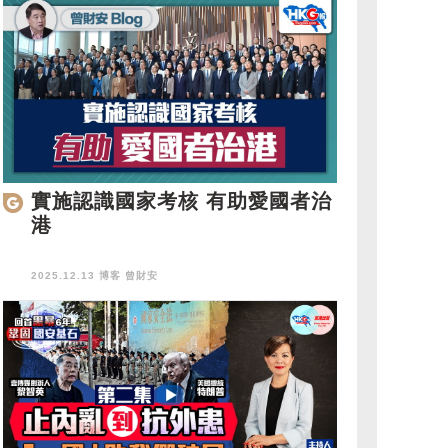
實施認識國家考核 有助愛國者治
港
2025.12.13 博客
曾財安