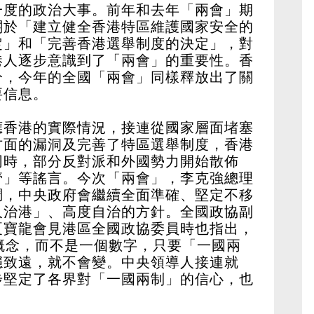
一度的政治大事。前年和去年「兩會」期
關於「建立健全香港特區維護國家安全的
定」和「完善香港選舉制度的決定」，對
港人逐步意識到了「兩會」的重要性。香
分，今年的全國「兩會」同樣釋放出了關
要信息。
應香港的實際情況，接連從國家層面堵塞
方面的漏洞及完善了特區選舉制度，香港
同時，部分反對派和外國勢力開始散佈
管」等謠言。今次「兩會」，李克強總理
調，中央政府會繼續全面準確、堅定不移
人治港」、高度自治的方針。全國政協副
夏寶龍會見港區全國政協委員時也指出，
概念，而不是一個數字，只要「一國兩
穩致遠，就不會變。中央領導人接連就
步堅定了各界對「一國兩制」的信心，也