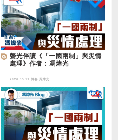
聲光伴讀《「一國兩制」與災情
處理》作者：馮煒光
2026.05.11 博客
馮煒光