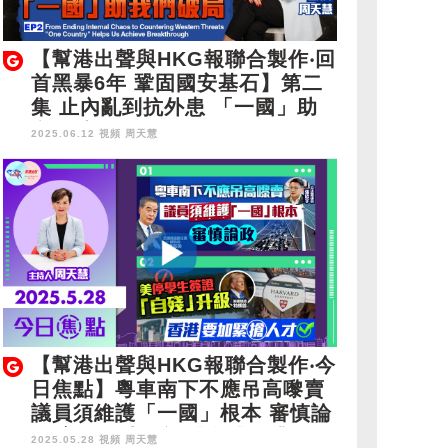
【幫港出聲與HKG報聯合製作‧回
首黑暴6年 鞏固國安基石】第二
集 止內亂到抗外患 「一國」助
我們破局
2025.06.12 視頻
周天慧
【幫港出聲與HKG報聯合製作‧今
日焦點】粵車南下不應吊高嚟賣
議員須維護「一國」根本 審慎論
政 美停學生簽證「自殘」升級
2025.05.28 視頻
周天慧