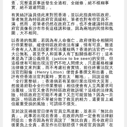
查，完整還原事故發生全過程、全鏈條，絕不模糊事
實、絕不迴避問題」。
有黃絲評論員借此來對照香港，並以此指責特區政府。
筆者無意為特區政府官員緩頰。筆者也對有些官員不
滿，然而，若筆者仍然在政府工作，也不會建議特區政
府官員像長沙市市長這樣講和做。因為兩地的民情和氛
圍，大不相同。
以香港的氛圍，若因為有人命傷亡，政府便勒令相關同
行停業整頓。縱使特區政府依法有據，情有可原。難道
不會有人入禀法院要求司法覆核嗎？香港的法官們一向
大公無私，甚至予人和當事人有丁點關係都不行；這本
來是為了讓公義得見（justice to be seen)的安排。但
這樣便有可能出現法官們不吃人間煙火，只是嚴格根據
法律條文來判案，而不考慮社會實情。前任終審法院大
法官烈顯倫（Henry Litton）便曾多番撰文和出書，批
評有些香港法官判案時，實在太「離地」。回說這個
「全行業整頓」；香港倘若有某個行業出現特大災害，
然後港府勒令全行停業整頓；相信便會有人立馬要求司
法覆核，法官又會否判特區政府敗訴呢？這樣的法律風
險，特區政府怎可能不考慮？又怎可能冒險？因為一旦
敗訴，特區政府不單被分散了救災的精力，還要冒上威
信嚴重受損的風險；可謂得不償失。
至於說災禍後翌日便有官員立馬道歉，並表示「無比自
責」。此事若出現在香港，在政府內部一定會有法律顧
問提出：會否因為有官員說了「無比自責」而令政府日
後要負上全責，甚至作出巨額賠償？倘若官員強調「在