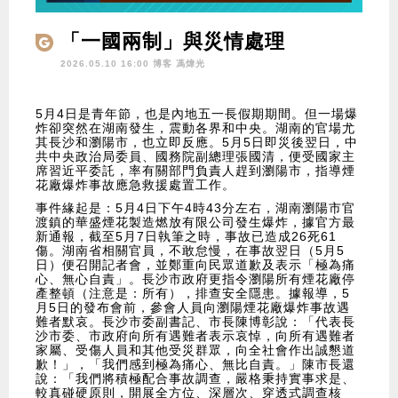
「一國兩制」與災情處理
2026.05.10 16:00 博客
馮煒光
5月4日是青年節，也是內地五一長假期期間。但一場爆
炸卻突然在湖南發生，震動各界和中央。湖南的官場尤
其長沙和瀏陽市，也立即反應。5月5日即災後翌日，中
共中央政治局委員、國務院副總理張國清，便受國家主
席習近平委託，率有關部門負責人趕到瀏陽市，指導煙
花廠爆炸事故應急救援處置工作。
事件緣起是：5月4日下午4時43分左右，湖南瀏陽市官
渡鎮的華盛煙花製造燃放有限公司發生爆炸，據官方最
新通報，截至5月7日執筆之時，事故已造成26死61
傷。湖南省相關官員，不敢怠慢，在事故翌日（5月5
日）便召開記者會，並鄭重向民眾道歉及表示「極為痛
心、無心自責」。長沙市政府更指令瀏陽所有煙花廠停
產整頓（注意是：所有），排查安全隱患。據報導，5
月5日的發布會前，參會人員向瀏陽煙花廠爆炸事故遇
難者默哀。長沙市委副書記、市長陳博彰說：「代表長
沙市委、市政府向所有遇難者表示哀悼，向所有遇難者
家屬、受傷人員和其他受災群眾，向全社會作出誠懇道
歉！」，「我們感到極為痛心、無比自責。」陳市長還
說：「我們將積極配合事故調查，嚴格秉持實事求是、
較真碰硬原則，開展全方位、深層次、穿透式調查核