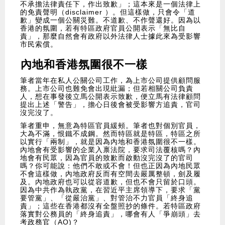
不承擔法律責任下，作出致歉」；這本來是一個法律上
的免責聲明（disclaimer ）。但這樣做，只會令「道
歉」變成一個公關災難。不道歉、不作聲還好。因為以
香港的氛圍，若有特區政府官員公開表示「無比自
責」，那麼自然會有政府以外法律人士據此來為受影響
市民索償。
內地和香港氛圍很不一樣
筆者當年在私人公關公司工作，為上市公司提供顧問服
務。上市公司也難免會出現紕漏；但若相關公司負責
人，想在事發後立馬公開表示致歉，便立馬有法律顧問
提出上述「警告」，擔心日後會被受影響方追責，官司
沒完沒了。
筆者重申，無意為特區官員緩頰。筆者也對個別官員，
大為不滿，恨鐵不成鋼。然而特區就是特區，特區之所
以實行「兩制」，就是因為內地和香港氛圍很不一樣。
內地會有受影響的企業入禀法院，要求司法覆核嗎？內
地會有民眾，因為官員的致歉而啟動沒完沒了的官司
嗎？你可能說：他們不敢或不會！但也正因為內地民眾
不會這樣做，內地政府反而有空間去嚴厲整頓，劍及履
及。內地政府也可以從容道歉，但也不會只留於口頭。
因為中共作為執政黨，在習近平主席領導下，要求「黨
要管黨」、「從嚴治黨」、對管治不力官員「終身追
責」；這些在香港都沒有全盤照抄的條件。若特區政府
落實對公務員的「終身追責」，哪會有人「爭崩頭」去
考政務官（AO)？