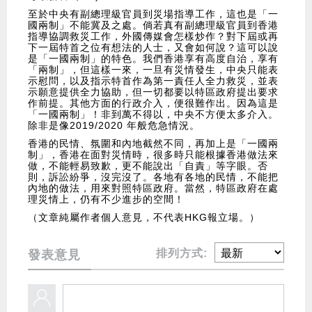
至於中央有副總理級官員到災場指導工作，這也是「一
國兩制」不能冀及之處。倘若真有副總理級官員到香港
指導協調救災工作，外國傳媒會怎樣炒作？對下屆或再
下一屆特首之位有想法的人士，又會如何說？這可以說
是「一國兩制」的特色。我們香港享有高度自治，享有
「兩制」，但這樣一來，一旦有災情發生，中央只能表
示慰問，以及指示特首作為第一責任人全力救災，並表
示願意提供全力協助，但一切都要以特區政府提出要求
作前提。其他方面的行政介入，便很難作出。因為這是
「一國兩制」！非到萬不得以，中央不方便太多介入。
除非是像2019/2020 年般危急情況。
香港的民情、氛圍和內地截然不同，再加上是「一國兩
制」，香港在面對災情時，很多時只能根據香港做法來
做，不能輕易致歉，更不能說出「自責」等字眼。否
則，訴訟紛爭，沒完沒了。各地有各地的民情，不能把
內地的做法，用來對照特區政府。當然，特區政府在處
理災情上，仍有不少進步的空間！
（文章純屬作者個人意見，不代表HKG報立場。）
排列方式:
發表意見