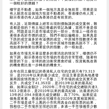
一個較好的價錢？
樓宇是不動產，如果一個地方真是全無前景，理應是沒
有人願意在這個地方投資不動產的。香港樓仍有人買，
顯示香港仍有人認為香港仍是有前景的。
有人說，近期傳媒上經常出現削價蝕讓的成交案例，難
道都是假的？有土地註冊處的登記為據，當然不會是假
的。問題是這只是市場成交的一部分，市場上一樣存在
著很多高於市價的成交。我們不能以偏概全。如果真是
下跌的成交遠多於有溢價的成交，中原城市指數便不會
高踞不下了。現實是，不但中原城市指數高踞不下，其
他如差餉物業估價署提供的指數，亦一樣如是。
如果在市場充斥著這麼多的壞消息的情況下，樓價仍不
肯下調，顯示香港住宅市場的市底仍非常堅穩。隨著特
朗普的下台，全球的政治衝突應會紓緩，投資氣氛改善
的機會應比進一步轉差的機會大。
去年在田土廳登記的香港私人住宅的交易只有73,313
宗，是2016年以來的最少成交。但這主要是因為地產發
展商因疫情而推少了一手盤；二手市場的成交其實不跌
反升，共成交了41,353宗，是2013年以來的最高紀
錄。如果以金額計，2020年二手住宅的成交總額共達3,
563.2億港示，是2010年以來的最高紀錄，比最差的20
13年的2,094.8億港元成交總額，高了70%。如果從這
個角度來看，香港的住宅樓市在2020年其實相當興旺。
二手市場是成千上萬的小市民用真金白銀投票的結果，
我相信二手市場所呈現的訊號，多過一手市場備受少數