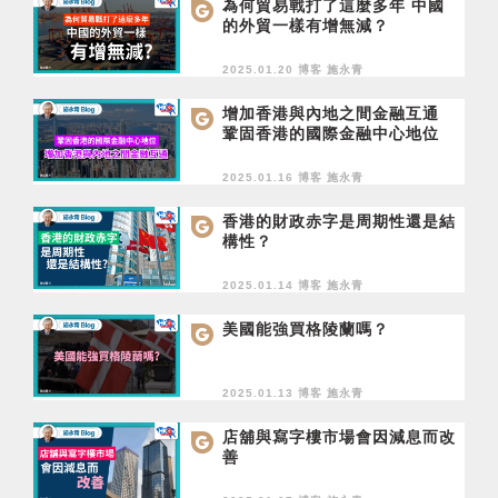
為何貿易戰打了這麼多年 中國
的外貿一樣有增無減？
2025.01.20 博客
施永青
增加香港與內地之間金融互通
鞏固香港的國際金融中心地位
2025.01.16 博客
施永青
香港的財政赤字是周期性還是結
構性？
2025.01.14 博客
施永青
美國能強買格陵蘭嗎？
2025.01.13 博客
施永青
店舖與寫字樓市場會因減息而改
善