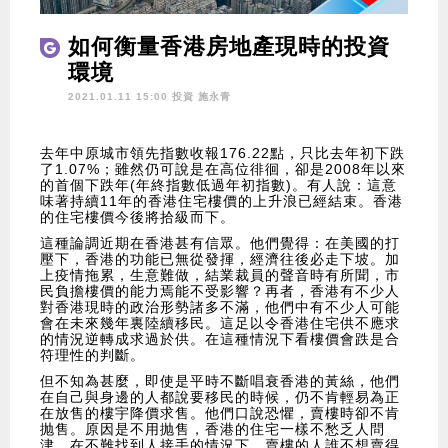
如何衡量香港房地產現時的投資
環境
2021.01.11 15:00 投資
施永青
去年中原城市領先指數收報176.22點，只比去年初下跌
了1.07%；雖然仍可說是在高位徘徊，卻是2008年以來
的首個下跌年(年終指數低過年初指數)。有人說：這意
味著持續11年的香港住宅樓價的上升浪已經結束。香港
的住宅樓價今後將拾級而下。
這種論調近期在香港甚有信眾。他們覺得：在美國的打
壓下，香港的功能已無從發揮，經濟往後必走下坡。加
上疫情拖累，生意難做，結業裁員的聲音時有所聞，市
民負擔樓價的能力焉能不受影響？再者，香港有不少人
對香港現時的政治形勢諸多不滿，他們中有不少人可能
會在未來幾年裏陸續移民。這足以令香港住宅供不應求
的情況逆轉成求過於供。在這種情況下看樓價會跌是合
符理性的判斷。
但不知為甚麼，即使是平時不斷唱衰香港的黃絲，他們
在自己與身邊的人都說要移民的時候，仍不肯輕易為正
在放售的樓宇降價求售。他們口說恐懼，賣樓時卻不肯
抛售。原因是不用抛售，香港的住宅一樣不愁乏人問
津。在不難找到人接手的情況下，賣樓的人誰不想賣得