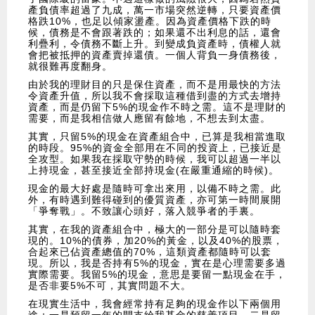
產負債率超過了九成，萬一市場突然逆轉，只要資產價
格跌10%，也足以傾家盪產。因為資產價格下跌的時
候，債務是不會跟著跌的；如果還不出利息的話，還會
利疊利，令債務不斷上升。到變成負資產時，債權人就
會把被抵押的資產賣掉還債。一個人背負一身債務後，
就很難再度翻身。
由於我的理財目的只是保住資產，而不是用最快的方法
令資產升值，所以我不會採取這種借到盡的方式去增持
資產，而是仍留下5%的現金作不時之需。這不是理財的
需要，而是我相信做人應留有餘地，不想去到太盡。
其實，只留5%的現金在資產組合中，已算是我相當進取
的時段。95%的資金全部用在不同的投資上，已接近是
全攻型。如果我在採取守勢的時候，我可以超過一半以
上持現金，甚至接近全部持現金(在嚴重通縮的時候)。
現金的最大好處是隨時可拿出來用，以備不時之需。此
外，有時遇到難得碰到的優質資產，亦可第一時間展開
「爭奪戰」。不致讓心頭好，落入競爭者的手裏。
其實，在我的資產組合中，極大的一部分是可以隨時套
現的。10%的債券，加20%的黃金，以及40%的股票，
合起來已佔資產總值的70%，這類資產都隨時可以套
現。所以，我是否持有5%的現金，實在是心理需要多過
實際需要。我留5%的現金，意思是要留一點現金在手，
是否非要5%不可，其實問題不大。
在現實生活中，我會經常持有足夠的現金作以下兩個用