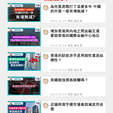
為何貿易戰打了這麼多年 中國
的外貿一樣有增無減？
2025.01.20 博客
施永青
增加香港與內地之間金融互通
鞏固香港的國際金融中心地位
2025.01.16 博客
施永青
香港的財政赤字是周期性還是結
構性？
2025.01.14 博客
施永青
美國能強買格陵蘭嗎？
2025.01.13 博客
施永青
店舖與寫字樓市場會因減息而改
善