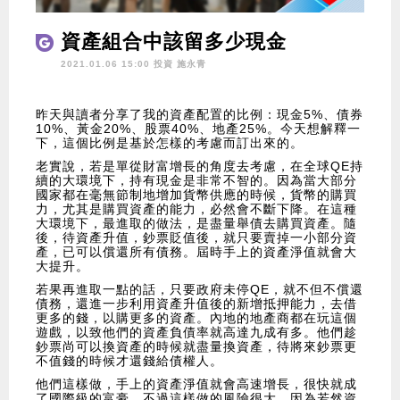
資產組合中該留多少現金
2021.01.06 15:00 投資
施永青
昨天與讀者分享了我的資產配置的比例：現金5%、債券
10%、黃金20%、股票40%、地產25%。今天想解釋一
下，這個比例是基於怎樣的考慮而訂出來的。
老實說，若是單從財富增長的角度去考慮，在全球QE持
續的大環境下，持有現金是非常不智的。因為當大部分
國家都在毫無節制地增加貨幣供應的時候，貨幣的購買
力，尤其是購買資產的能力，必然會不斷下降。在這種
大環境下，最進取的做法，是盡量舉債去購買資產。隨
後，待資產升值，鈔票貶值後，就只要賣掉一小部分資
產，已可以償還所有債務。屆時手上的資產淨值就會大
大提升。
若果再進取一點的話，只要政府未停QE，就不但不償還
債務，還進一步利用資產升值後的新增抵押能力，去借
更多的錢，以購更多的資產。內地的地產商都在玩這個
遊戲，以致他們的資產負債率就高達九成有多。他們趁
鈔票尚可以換資產的時候就盡量換資產，待將來鈔票更
不值錢的時候才還錢給債權人。
他們這樣做，手上的資產淨值就會高速增長，很快就成
了國際級的富豪。不過這樣做的風險很大，因為若然資