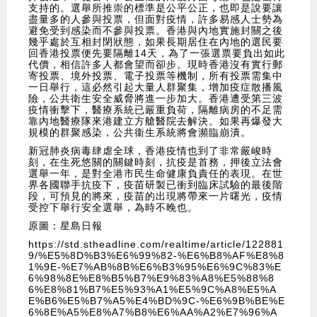
支持的。選舉所推崇的標準是公平公正，也即是說要讓
盡量多的人參與投票，但面對疫情，許多易感人士勢為
避免受到感染而不參與投票。香港與內地實施封關之後
幾乎處於互相封閉狀態，如果長期居住在內地的選民要
回香港投票便先要隔離14天，為了一張選票要負出如此
代價，相信許多人都會望而卻步。現時香港沒有實行郵
寄投票、境外投票、電子投票等機制，所有投票需集中
一日舉行，這必然引起大量人群聚集，增加疫症散播風
險，公共衛生安全威脅將進一步加大。香港遭受第三波
疫情衝擊下，醫療系統已嚴重負荷，隔離病房的不足需
靠內地醫療隊來港建立方艙醫院去解決。如果再爆發大
規模的群聚感染，公共衞生系統將會瀕臨崩潰。
新冠肺炎病毒肆虐全球，香港疫情也到了非常嚴峻時
刻，在生死悠關的關鍵時刻，抗疫是首務，押後立法會
選舉一年，是對全港市民生命健康負責任的表現。在世
界各國聯手抗疫下，疫苗研製已衝到臨床試驗的最後階
段，可預見的將來，疫苗的出現將帶來一片曙光，疫情
受控下舉行安全選舉，為時不晚也。
原圖：星島日報
https://std.stheadline.com/realtime/article/122881
9/%E5%8D%B3%E6%99%82-%E6%B8%AF%E8%8
1%9E-%E7%AB%8B%E6%B3%95%E6%9C%83%E
6%98%8E%E8%B5%B7%E9%83%A8%E5%88%8
6%E8%81%B7%E5%93%A1%E5%9C%A8%E5%A
E%B6%E5%B7%A5%E4%BD%9C-%E6%9B%BE%E
6%8E%A5%E8%A7%B8%E6%AA%A2%E7%96%A