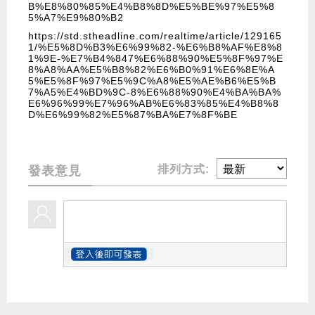
B%E8%80%85%E4%B8%8D%E5%BE%97%E5%8
5%A7%E9%80%B2
https://std.stheadline.com/realtime/article/129165
1/%E5%8D%B3%E6%99%82-%E6%B8%AF%E8%8
1%9E-%E7%B4%847%E6%88%90%E5%8F%97%E
8%A8%AA%E5%B8%82%E6%B0%91%E6%8E%A
5%E5%8F%97%E5%9C%A8%E5%AE%B6%E5%B
7%A5%E4%BD%9C-8%E6%88%90%E4%BA%BA%
E6%96%99%E7%96%AB%E6%83%85%E4%B8%8
D%E6%99%82%E5%87%BA%E7%8F%BE
排列方式:
發表意見