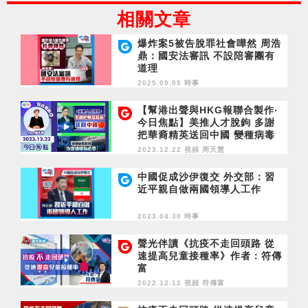
相關文章
爆炸案5被告脫罪社會嘩然 周浩
鼎：國安法審訊 不設陪審團有
道理
2025.09.05 時事
【幫港出聲與HKG報聯合製作‧
今日焦點】美推人才脫鉤 多謝
把華裔精英送回中國 變種病毒
殺到 恢復通報有必要
2023.12.22 視頻
周天慧
中國促成沙伊復交 外交部：習
近平親自做兩國領導人工作
2023.04.30 時事
聲光伴讀《抗疫不走回頭路 從
速提高兒童接種率》作者：符傳
富
2022.12.12 視頻
符傳富