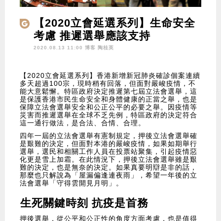
【2020立會延選系列】生命安全
考慮 推遲選舉應該支持
2020.08.13 11:00 博客
陶桂英
【2020立會延選系列】香港新增新冠肺炎確診個案連續
多天超過100宗，現時稍有回落，但面對嚴峻疫情，不
能大意鬆懈。特區政府決定推遲第七屆立法會選舉，這
是保護香港市民生命安全和身體健康的正當之舉，也是
保障立法會選舉安全和公正公平的必要之舉。因疫情等
災害而推遲選舉在全球不乏先例，特區政府的決定符合
這一通行做法，是合法、合情、合理。
四年一屆的立法會選舉有憲制規定，押後立法會選舉確
是艱難的決定，但面對本港的嚴峻疫情，如果如期舉行
選舉，選民和相關工作人員在投票站聚集，引起疫情惡
化更是雪上加霜。在此情況下，押後立法會選舉雖是艱
難的決定，也是無奈的決定。如果真要明辯是非的話，
那麼也只解說為「屋漏偏逢連夜雨」，希望一年後的立
法會選舉「守得雲開見月明」。
生死關鍵時刻 抗疫是首務
押後選舉，從公平和公正性的角度方面考慮，也是值得